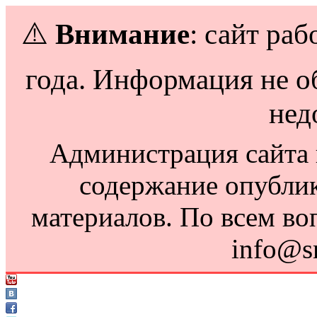
⚠️
Внимание
: сайт раб
года. Информация не о
нед
Администрация сайта н
содержание опубли
материалов. По всем во
info@s