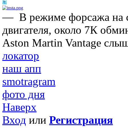
—
В режиме форсажа на 
двигателя, около 7К обми
Aston Martin Vantage слы
локатор
наш апп
smotragram
фото дня
Наверх
Вход
или
Регистрация