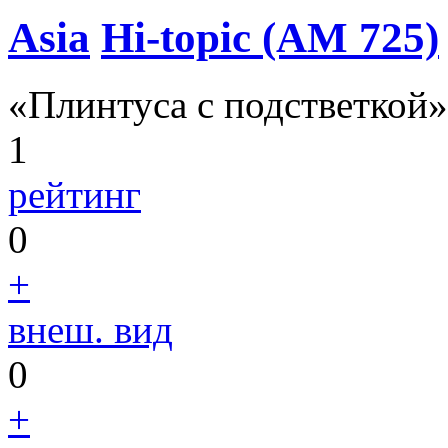
Asia
Hi-topic (AM 725)
«Плинтуса с подстветкой»
1
рейтинг
0
+
внеш. вид
0
+