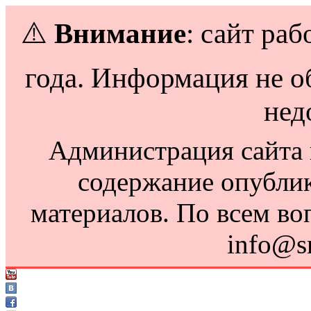
⚠️
Внимание
: сайт раб
года. Информация не о
нед
Администрация сайта н
содержание опубли
материалов. По всем во
info@s