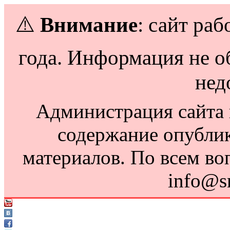
⚠️
Внимание
: сайт раб
года. Информация не о
нед
Администрация сайта н
содержание опубли
материалов. По всем во
info@s