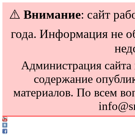
⚠️
Внимание
: сайт раб
года. Информация не о
нед
Администрация сайта н
содержание опубли
материалов. По всем во
info@s