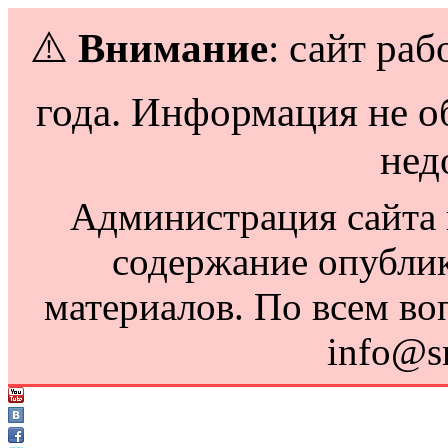
⚠️
Внимание
: сайт раб
года. Информация не о
нед
Администрация сайта н
содержание опубли
материалов. По всем во
info@s