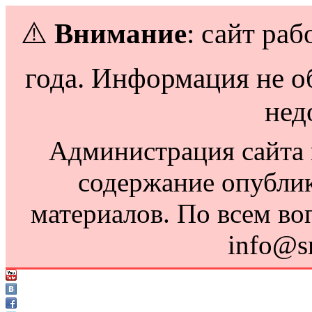
⚠️
Внимание
: сайт раб
года. Информация не о
нед
Администрация сайта н
содержание опубли
материалов. По всем во
info@s