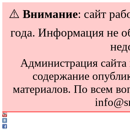
⚠️
Внимание
: сайт раб
года. Информация не о
нед
Администрация сайта н
содержание опубли
материалов. По всем во
info@s