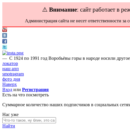
⚠️
Внимание
: сайт работает в р
Администрация сайта не несет ответственности за 
—
С 1924 по 1991 год Воробьёвы горы в народе носили друго
локатор
наш апп
smotragram
фото дня
Наверх
Вход
или
Регистрация
Есть на что посмотреть
Суммарное количество наших подписчиков в социальных сетя
Нас уже
Найти