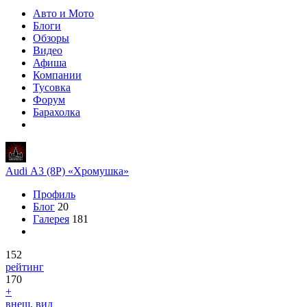
Авто и Мото
Блоги
Обзоры
Видео
Афиша
Компании
Тусовка
Форум
Барахолка
Audi A3 (8P) «Хромушка»
Профиль
Блог
20
Галерея
181
152
рейтинг
170
+
внеш. вид