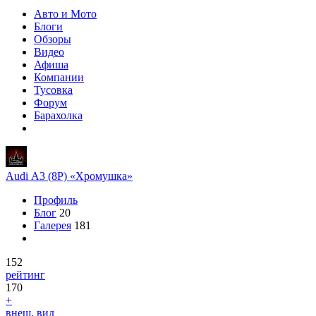
Авто и Мото
Блоги
Обзоры
Видео
Афиша
Компании
Тусовка
Форум
Барахолка
Audi A3 (8P) «Хромушка»
Профиль
Блог
20
Галерея
181
152
рейтинг
170
+
внеш. вид