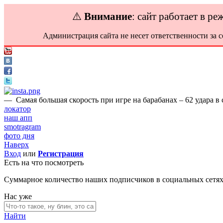
⚠️
Внимание
: сайт работает в р
Администрация сайта не несет ответственности за 
—
Самая большая скорость при игре на барабанах – 62 удара в 
локатор
наш апп
smotragram
фото дня
Наверх
Вход
или
Регистрация
Есть на что посмотреть
Суммарное количество наших подписчиков в социальных сетя
Нас уже
Найти