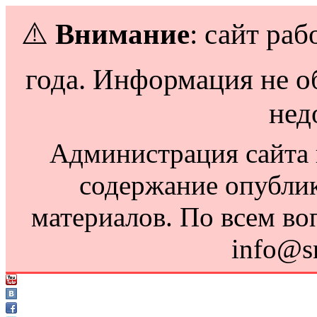
⚠️
Внимание
: сайт раб
года. Информация не о
нед
Администрация сайта н
содержание опубли
материалов. По всем во
info@s