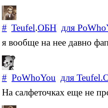
#
Teufel
.
ОБН
для
PoWho
я вообще на нее давно фа
#
PoWhoYou
для
Teufel
.
На салфеточках еще не пр