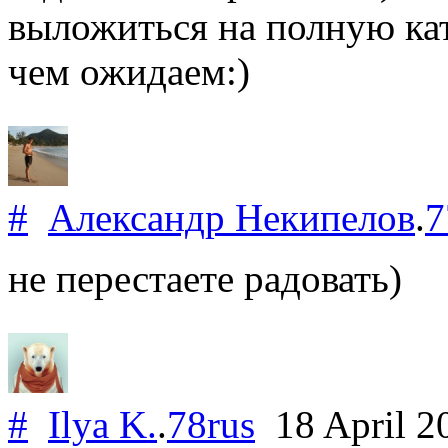
выложиться на полную ка
чем ожидаем:)
#
Александр Некипелов
.
7
не перестаете радовать)
#
Ilya K.
.
78rus
18 April 