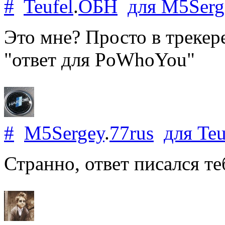
#
Teufel
.
ОБН
для
M5Serg
Это мне? Просто в трекере
"ответ для PoWhoYou"
#
M5Sergey
.
77rus
для
Teu
Странно, ответ писался те