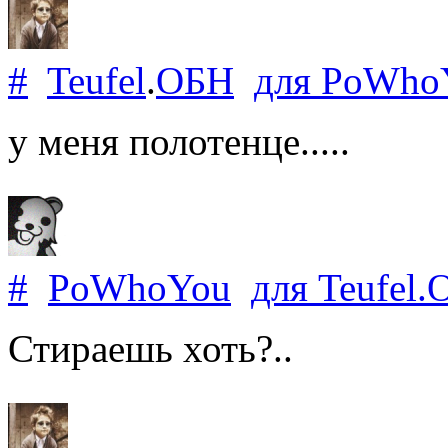
#
Teufel
.
ОБН
для
PoWho
у меня полотенце.....
#
PoWhoYou
для
Teufel
.
Стираешь хоть?..