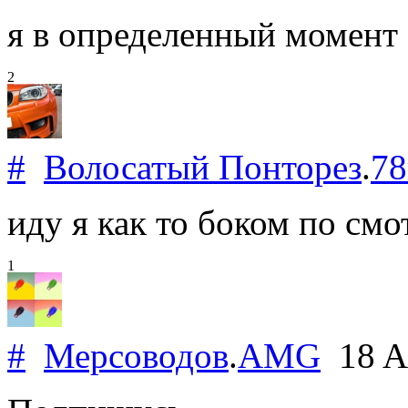
я в определенный момент 
2
#
Волосатый Понторез
.
78
иду я как то боком по смо
1
#
Мерсоводов
.
AMG
18 A