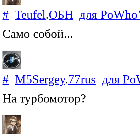
#
Teufel
.
ОБН
для
PoWho
Само собой...
#
M5Sergey
.
77rus
для
Po
На турбомотор?