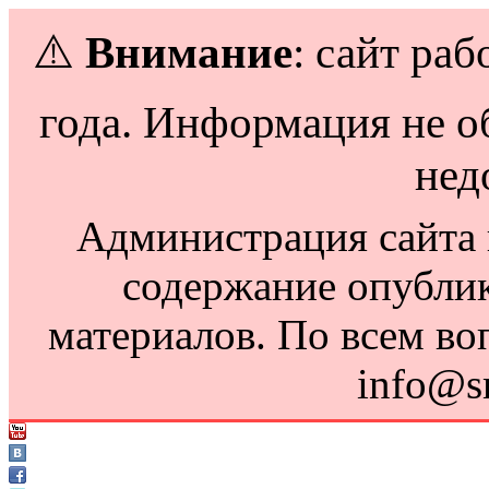
⚠️
Внимание
: сайт раб
года. Информация не о
нед
Администрация сайта н
содержание опубли
материалов. По всем во
info@s