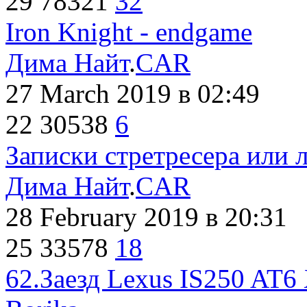
29
78321
32
Iron Knight - endgame
Дима Найт
.
CAR
27 March 2019
в 02:49
22
30538
6
Записки стретресера или 
Дима Найт
.
CAR
28 February 2019
в 20:31
25
33578
18
62.Заезд Lexus IS250 AT6