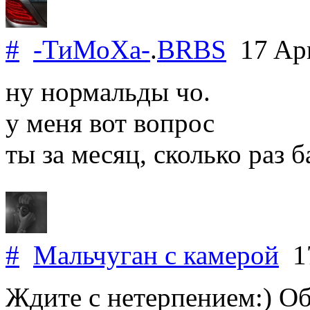
#
-ТиМоХа-
.
BRBS
17 Apr
ну нормальды чо.
у меня вот вопрос
ты за месяц, сколько раз
#
Мальчуган с камерой
17
Ждите с нетерпением:) О