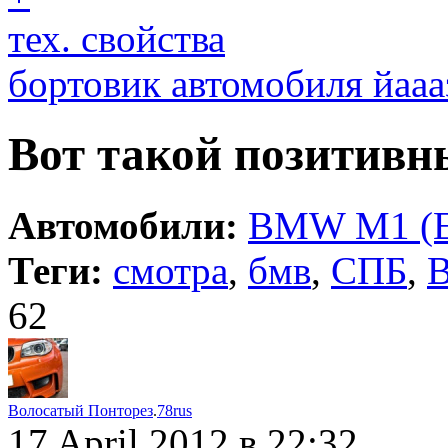
тех. свойства
бортовик автомобиля йааа
Вот такой позитивн
Автомобили:
BMW M1 (E
Теги:
смотра
,
бмв
,
СПБ
,
62
Волосатый Понторез
.
78rus
17 April 2012
в 22:32