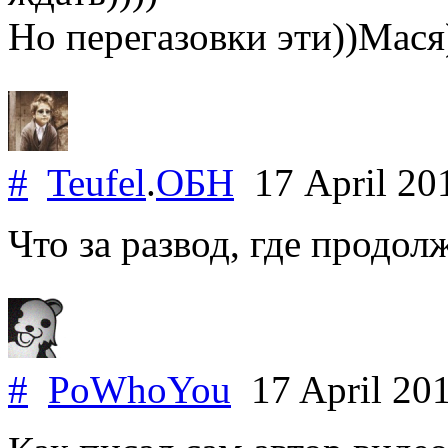
Но перегазовки эти))Мася)
#
Teufel
.
ОБН
17 April 2
Что за развод, где продол
#
PoWhoYou
17 April 20