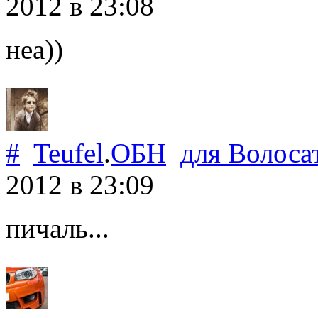
2012
в 23:08
неа))
#
Teufel
.
ОБН
для
Волоса
2012
в 23:09
пичаль...