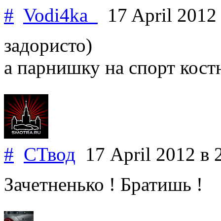
#
Vodi4ka_
17 April 201
задористо)
а парнишку на спорт кост
#
СТвод
17 April 2012
в 
Зачетненько ! Братишь !