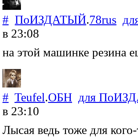
#
ПоИЗДАТЫЙ
.
78rus
дл
в 23:08
на этой машинке резина ещ
#
Teufel
.
ОБН
для
ПоИЗ
в 23:10
Лысая ведь тоже для кого-