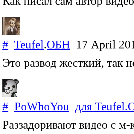
Как писал сам автор видео 
#
Teufel
.
ОБН
17 April 2
Это развод жесткий, так н
#
PoWhoYou
для
Teufel
.
Раззадоривают видео с м-