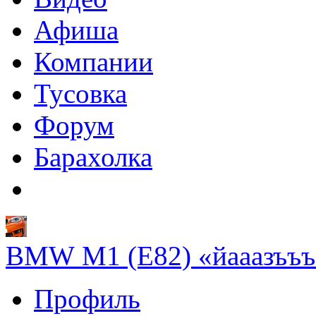
Афиша
Компании
Тусовка
Форум
Барахолка
BMW M1 (E82) «йааазъъъ
Профиль