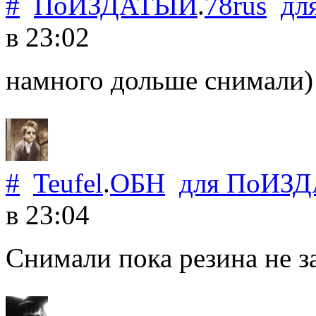
#
ПоИЗДАТЫЙ
.
78rus
дл
в 23:02
намного дольше снимали) 
#
Teufel
.
ОБН
для
ПоИЗ
в 23:04
Снимали пока резина не з