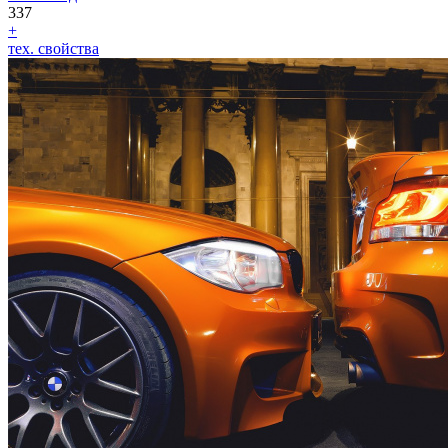
337
+
тех. свойства