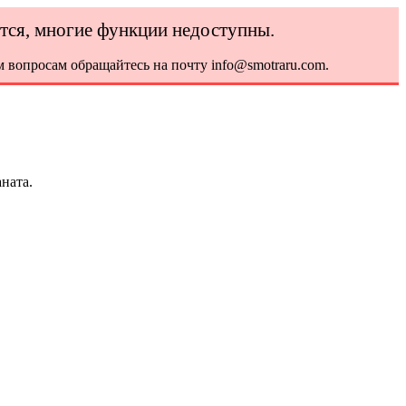
ется, многие функции недоступны.
 вопросам обращайтесь на почту info@smotraru.com.
ната.