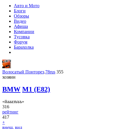
Авто и Мото
Блоги
Обзоры
Видео
Афиша
Компании
Тусовка
Форум
Барахолка
Волосатый Понторез
.
78rus
355
хозяин
BMW
M1 (E82)
«йааазъъъ»
316
рейтинг
417
+
внеш. вид