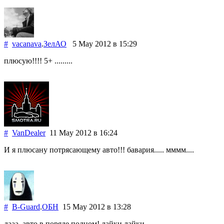
#
vacanava
.
ЗелАО
5 May 2012
в 15:29
плюсую!!!! 5+ .........
#
VanDealer
11 May 2012
в 16:24
И я плюсану потрясающему авто!!! бавария..... мммм....
#
B-Guard
.
ОБН
15 May 2012
в 13:28
дааа, авто в поряде полном! лайки лайки