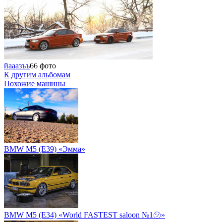
йааазъъ
66 фото
К другим альбомам
Похожие машины
BMW M5 (E39) «Эмма»
BMW M5 (E34) «World FASTEST saloon №1㋡»