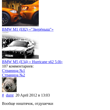
BMW M1 (E82) «"Зверёныш"»
BMW M5 (E34) « Hurricane s62 5.0l»
107 комментариев:
Страница №1
Страница №2
#
durst
20 April 2012
в 13:03
Вообще ништячок, отдушечки