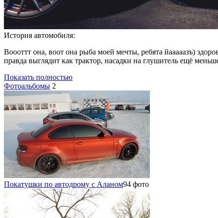
История автомобиля:
Воооттт она, воот она рыба моей мечты, ребята йааааазъ) здор
правда выглядит как трактор, насадки на глушитель ещё меньше
Показать полностью
Фотоальбомы
2
Покатушки по автодрому с Аланом
94 фото