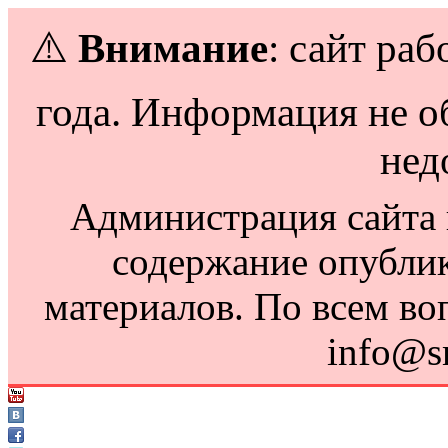
⚠️
Внимание
: сайт раб
года. Информация не о
нед
Администрация сайта н
содержание опубли
материалов. По всем во
info@s