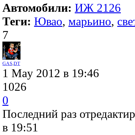
Автомобили:
ИЖ 2126
Теги:
Ювао
,
марьино
,
све
7
GAS
.
DT
1 May 2012
в 19:46
1026
0
Последний раз отредакти
в 19:51