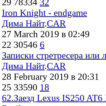
29
78334
32
Iron Knight - endgame
Дима Найт
.
CAR
27 March 2019
в 02:49
22
30546
6
Записки стретресера или 
Дима Найт
.
CAR
28 February 2019
в 20:31
25
33590
18
62.Заезд Lexus IS250 AT6