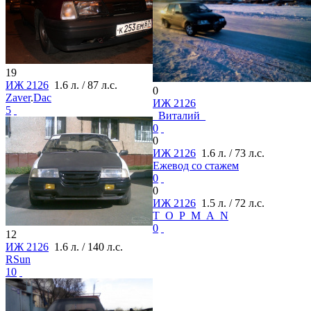
19
ИЖ 2126
1.6 л. / 87 л.с.
0
Zaver
.
Dac
ИЖ 2126
5
_Виталий_
0
0
ИЖ 2126
1.6 л. / 73 л.с.
Ежевод со стажем
0
0
ИЖ 2126
1.5 л. / 72 л.с.
T_O_P_M_A_N
0
12
ИЖ 2126
1.6 л. / 140 л.с.
RSun
10