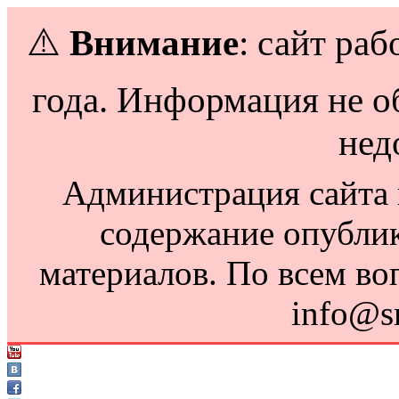
⚠️
Внимание
: сайт раб
года. Информация не о
нед
Администрация сайта н
содержание опубли
материалов. По всем во
info@s