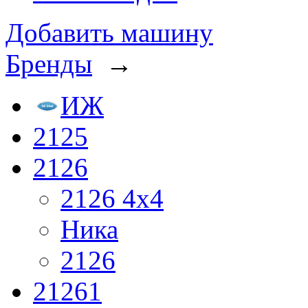
Добавить машину
Бренды
→
ИЖ
2125
2126
2126 4x4
Ника
2126
21261