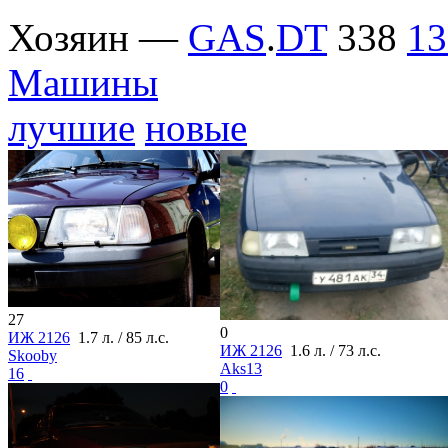
Хозяин —
GAS
.
DT
338
13
Машины
лучшие
новые
27
0
ИЖ 2126
1.7 л. / 85 л.с.
ИЖ 2126
1.6 л. / 73 л.с.
Skooby
Aks13
16
0