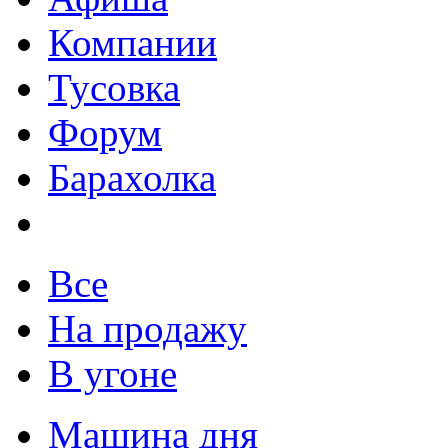
Компании
Тусовка
Форум
Барахолка
Все
На продажу
В угоне
Машина дня