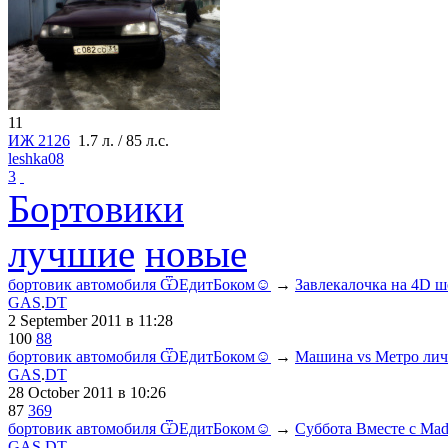
11
ИЖ 2126
1.7 л. / 85 л.с.
leshka08
3
Бортовики
лучшие
новые
бортовик автомобиля ѾЕдитБоком☺
→
Завлекалочка на 4D ш
GAS
.
DT
2 September 2011
в 11:28
100
88
бортовик автомобиля ѾЕдитБоком☺
→
Машина vs Метро лич
GAS
.
DT
28 October 2011
в 10:26
87
369
бортовик автомобиля ѾЕдитБоком☺
→
Суббота Вместе с Mad
GAS
.
DT