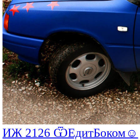
ИЖ 2126 ѾЕдитБоком☺