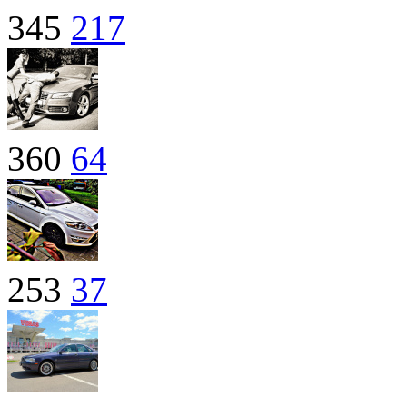
345
217
360
64
253
37