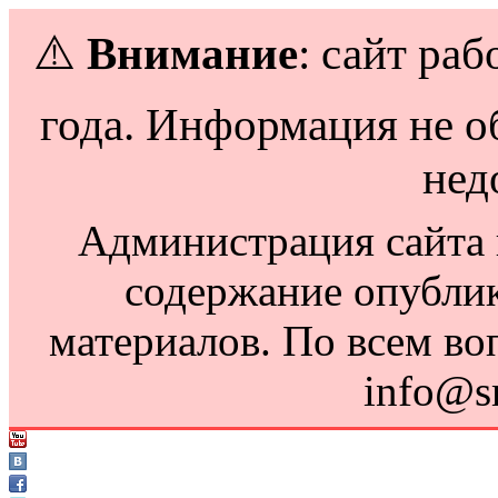
⚠️
Внимание
: сайт раб
года. Информация не о
нед
Администрация сайта н
содержание опубли
материалов. По всем во
info@s