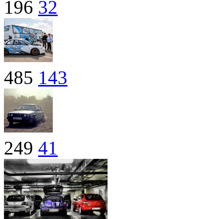
196
32
485
143
249
41