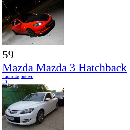
59
Mazda Mazda 3 Hatchback
Гарин4и
.
butovo
29