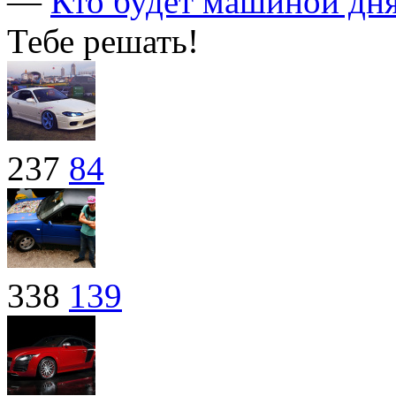
—
Кто будет машиной дня
Тебе решать!
237
84
338
139