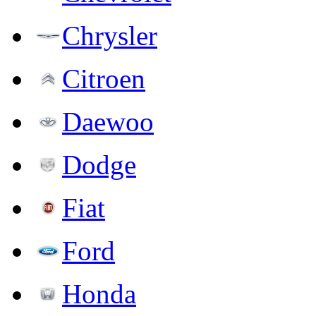
Chrysler
Citroen
Daewoo
Dodge
Fiat
Ford
Honda