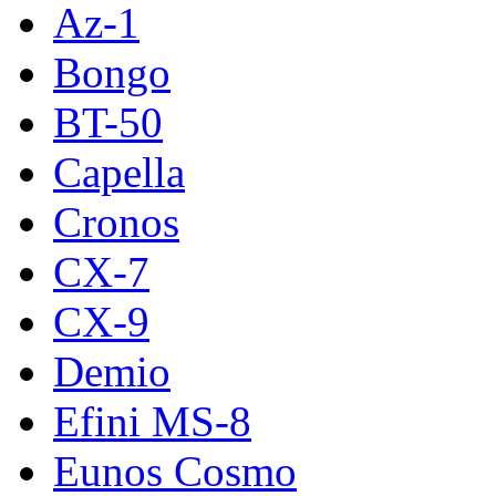
Az-1
Bongo
BT-50
Capella
Cronos
CX-7
CX-9
Demio
Efini MS-8
Eunos Cosmo