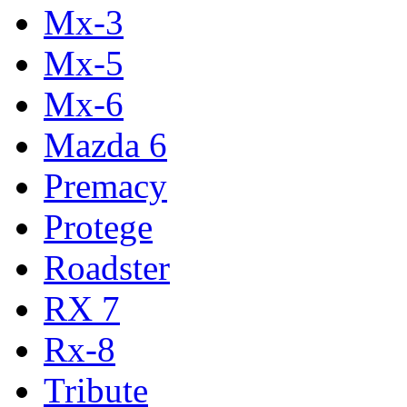
Mx-3
Mx-5
Mx-6
Mаzda 6
Premacy
Protege
Roadster
RX 7
Rx-8
Tribute