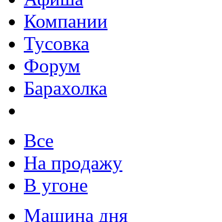
Компании
Тусовка
Форум
Барахолка
Все
На продажу
В угоне
Машина дня