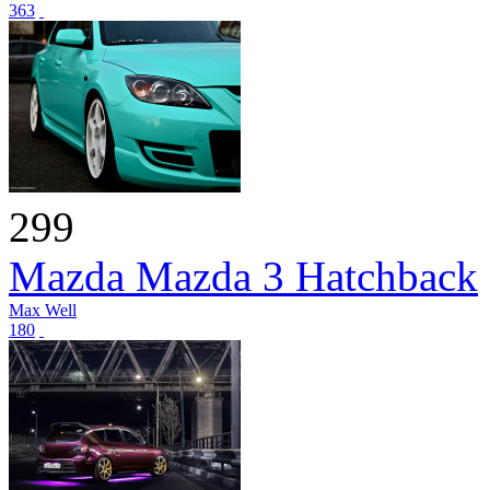
363
299
Mazda Mazda 3 Hatchback
Max Well
180