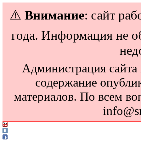
⚠️
Внимание
: сайт раб
года. Информация не о
нед
Администрация сайта н
содержание опубли
материалов. По всем во
info@s