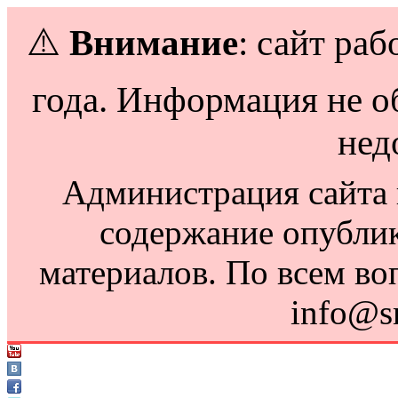
⚠️
Внимание
: сайт раб
года. Информация не о
нед
Администрация сайта н
содержание опубли
материалов. По всем во
info@s