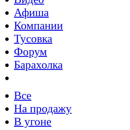
Афиша
Компании
Тусовка
Форум
Барахолка
Все
На продажу
В угоне