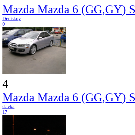
Mazda Mazda 6 (GG,GY) S
Deniskoy
0
4
Mazda Mazda 6 (GG,GY) S
slavka
17