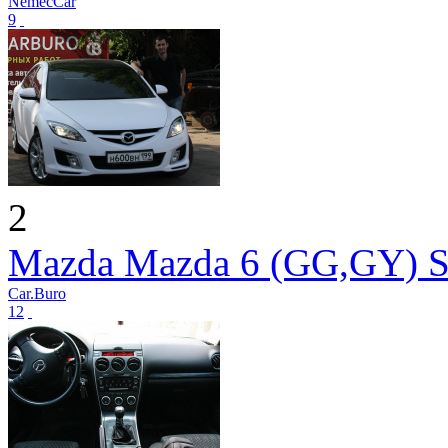
NemecCar
9
2
Mazda Mazda 6 (GG,GY) S
Car.Buro
12