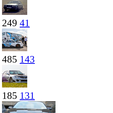
249
41
485
143
185
131