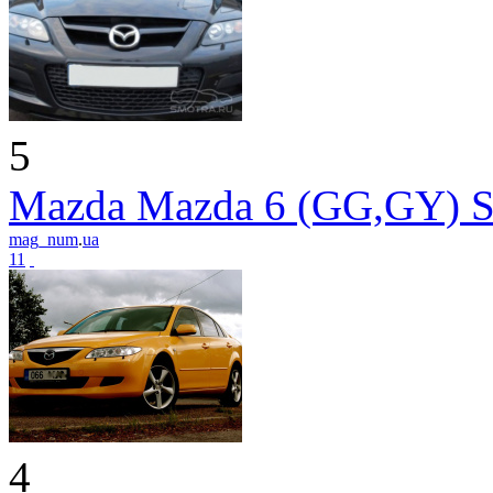
5
Mazda Mazda 6 (GG,GY) S
mag_num
.
ua
11
4