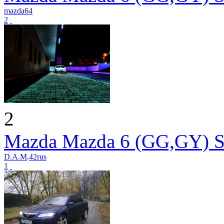
mazda64
2
2
Mazda Mazda 6 (GG,GY) S
D.A.M
.
42rus
1