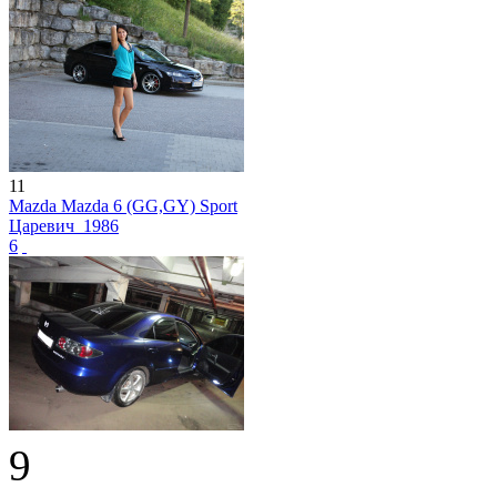
11
Mazda Mazda 6 (GG,GY) Sport
Царевич_1986
6
9