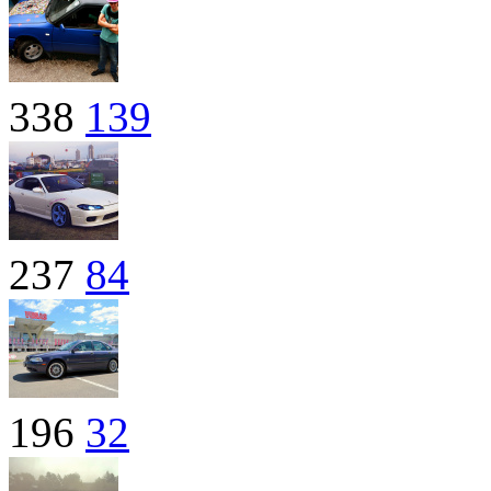
338
139
237
84
196
32