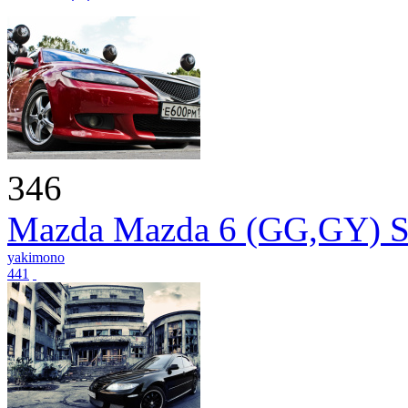
346
Mazda Mazda 6 (GG,GY) S
yakimono
441