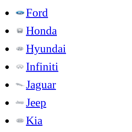
Ford
Honda
Hyundai
Infiniti
Jaguar
Jeep
Kia