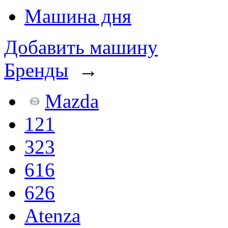
Машина дня
Добавить машину
Бренды
→
Mazda
121
323
616
626
Atenza