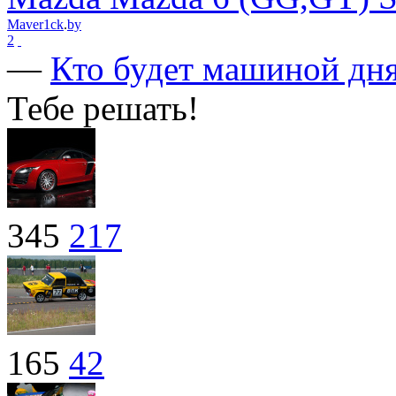
Maver1ck
.
by
2
—
Кто будет машиной дня
Тебе решать!
345
217
165
42