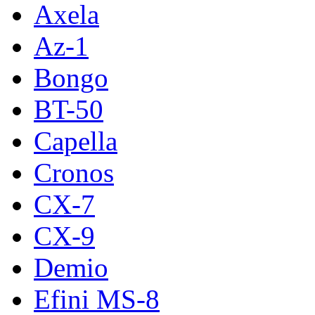
Axela
Az-1
Bongo
BT-50
Capella
Cronos
CX-7
CX-9
Demio
Efini MS-8