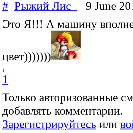
#
Рыжий Лис_
9 June 20
Это Я!!! А машину вполн
цвет)))))))
1
1
Только авторизованные с
добавлять комментарии.
Зарегистрируйтесь
или
во