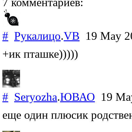
7 комментариев:
#
Рукалицо
.
VB
19 May 2
+ик пташке)))))
#
Seryozha
.
ЮВАО
19 Ma
еще один плюсик родствен