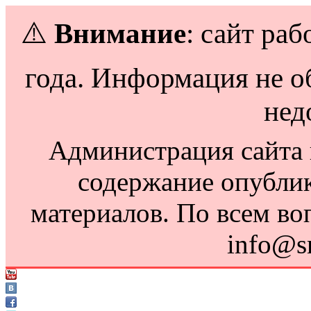
⚠️
Внимание
: сайт раб
года. Информация не о
нед
Администрация сайта н
содержание опубли
материалов. По всем во
info@s