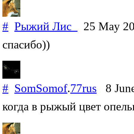
#
Рыжий Лис_
25 May 2
спасибо))
#
SomSomof
.
77rus
8 Jun
когда в рыжый цвет опельк