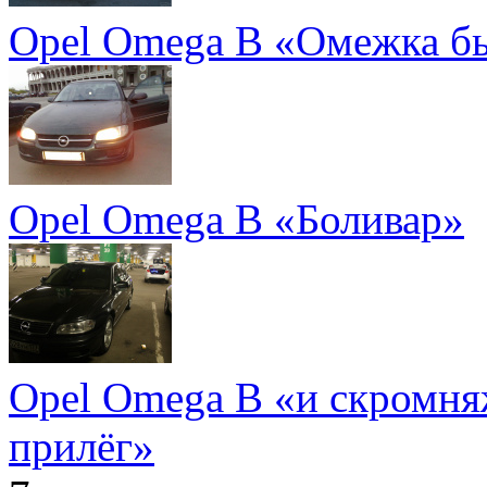
Opel Omega B «Омежка б
Opel Omega B «Боливар»
Opel Omega B «и скромня
прилёг»