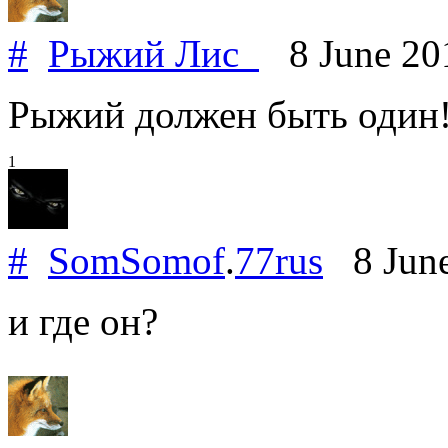
#
Рыжий Лис_
8 June 20
Рыжий должен быть один!!!
1
#
SomSomof
.
77rus
8 Jun
и где он?