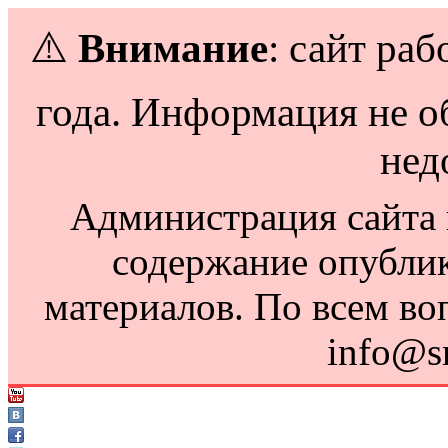
⚠️
Внимание
: сайт раб
года. Информация не о
нед
Администрация сайта н
содержание опубли
материалов. По всем во
info@s