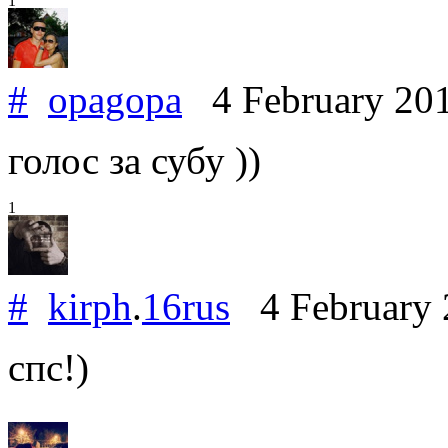
1
#
opagopa
4 February 20
голос за субу ))
1
#
kirph
.
16rus
4 February
спс!)