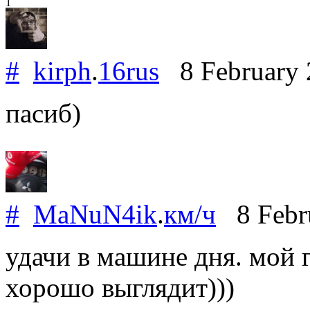
1
#
kirph
.
16rus
8 February
пасиб)
#
MaNuN4ik
.
км/ч
8 Febr
удачи в машине дня. мой г
хорошо выглядит)))