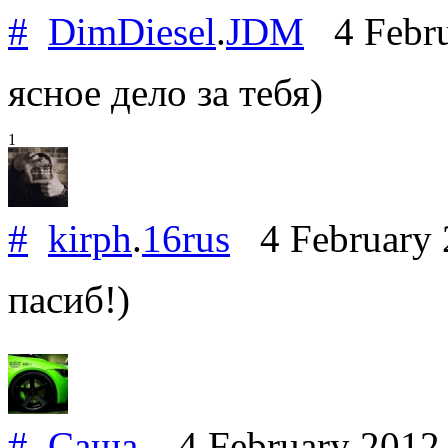
#
DimDiesel
.
JDM
4 Febru
ясное дело за тебя)
1
#
kirph
.
16rus
4 February
пасиб!)
#
Саша.
4 February 201