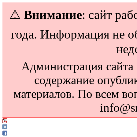
⚠️
Внимание
: сайт раб
года. Информация не о
нед
Администрация сайта н
содержание опубли
материалов. По всем во
info@s