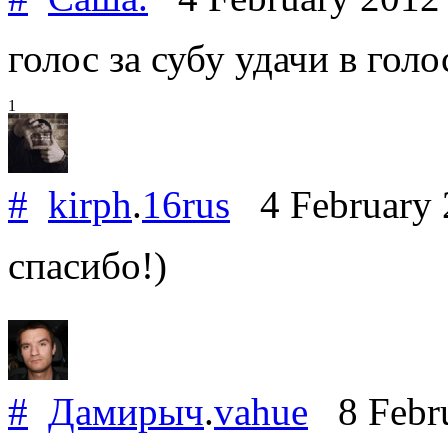
голос за субу удачи в голо
1
#
kirph
.
16rus
4 February
спасибо!)
#
Дамирыч
.
vahue
8 Febr