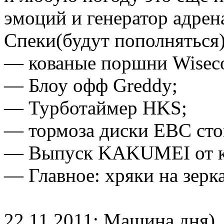
эмоций и генератор адрен
Спеки(будут пополняться)
— кованые поршни Wisec
— Блоу офф Greddy;
— Турботаймер HKS;
— тормоза диски EBC сто
— Выпуск KAKUMEI от ка
— Главное: хряки на зерк
22.11.2011: Машина дня)