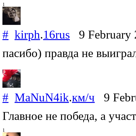
1
#
kirph
.
16rus
9 February
пасибо) правда не выигра
#
MaNuN4ik
.
км/ч
9 Febr
Главное не победа, а участ
1