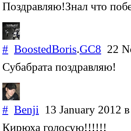
Поздравляю!Знал что поб
#
BoostedBoris
.
GC8
22 N
Субабрата поздравляю!
#
Benji
13 January 2012
в
Кирюха голосую!!!!!!