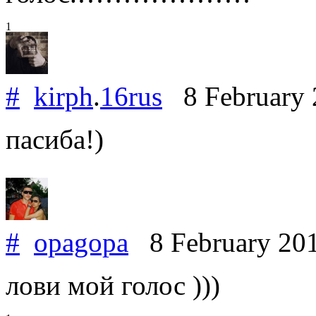
1
#
kirph
.
16rus
8 February
пасиба!)
#
opagopa
8 February 20
лови мой голос )))