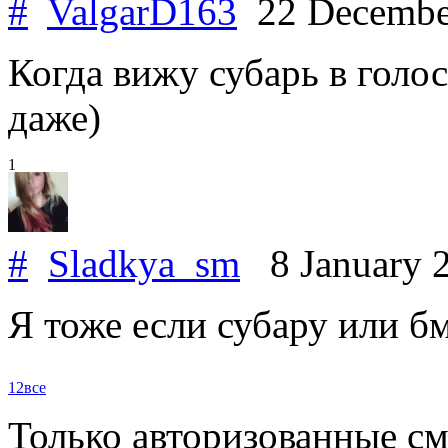
#
ValgarD163
22 Decembe
Когда вижу субарь в голо
даже)
1
#
Sladkya_sm
8 January 
Я тоже если субару или бмв
1
2
все
Только авторизованные с