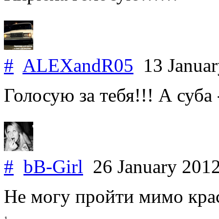
#
ALEXandR05
13 Janua
Голосую за тебя!!! А суба 
#
bB-Girl
26 January 201
Не могу пройти мимо кра