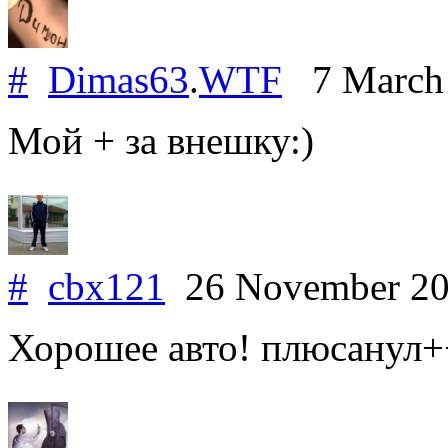
#
Dimas63
.
WTF
7 March
Мой + за внешку:)
#
cbx121
26 November 2
Хорошее авто! плюсанул