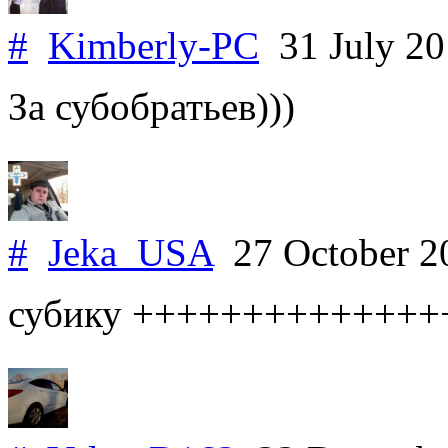
#
Kimberly-PC
31 July 2
За субобратьев)))
#
Jeka_USA
27 October 
субику +++++++++++++