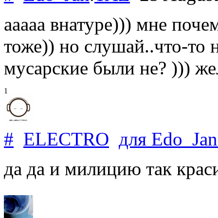
ааааа внатуре))) мне поче
тоже)) но слушай..что-то 
мусарские были не? ))) же
1
#
ELECTRO
для
Edo_Jan
да да и милицию так крас