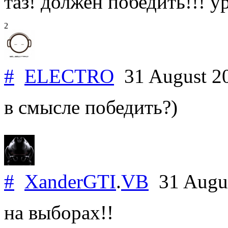
таз! должен победить!!! 
2
#
ELECTRO
31 August 2
в смысле победить?)
#
XanderGTI
.
VB
31 Augu
на выборах!!