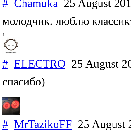
#
Chamuka
25 August 20
молодчик. люблю классику
1
#
ELECTRO
25 August 2
спасибо)
#
MrTazikoFF
25 August 