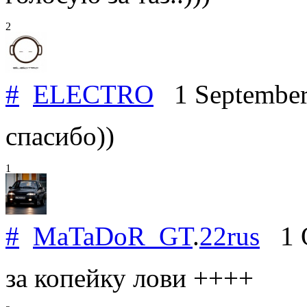
2
#
ELECTRO
1 Septembe
спасибо))
1
#
MaTaDoR_GT
.
22rus
1 O
за копейку лови ++++