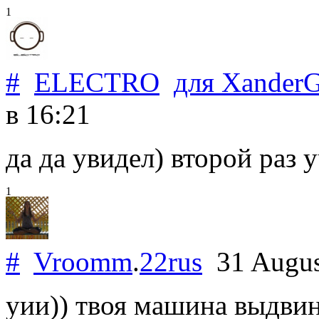
1
#
ELECTRO
для
Xander
в 16:21
да да увидел) второй раз 
1
#
Vroomm
.
22rus
31 Augus
уии)) твоя машина выдви