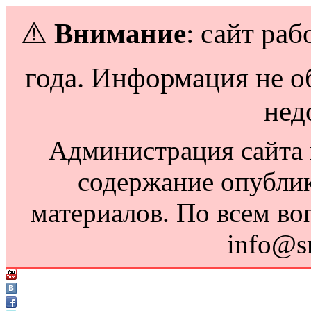
⚠️
Внимание
: сайт раб
года. Информация не о
нед
Администрация сайта н
содержание опубли
материалов. По всем во
info@s