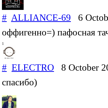
#
ALLIANCE-69
6 Octob
оффигенно=) пафосная та
1
#
ELECTRO
8 October 2
спасибо)