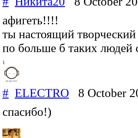
#
Никита20
8 October 2
афигеть!!!!
ты настоящий творческий ч
по больше б таких людей с
1
#
ELECTRO
8 October 2
спасибо!)