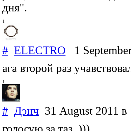
дня".
1
#
ELECTRO
1 Septembe
ага второй раз учавствова
1
#
Дэнч
31 August 2011
в
голосую за таз..)))