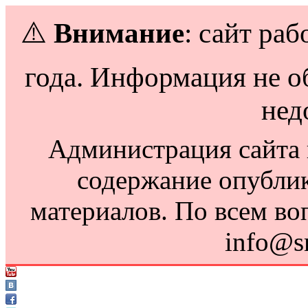
⚠️
Внимание
: сайт раб
года. Информация не о
нед
Администрация сайта н
содержание опубли
материалов. По всем во
info@s