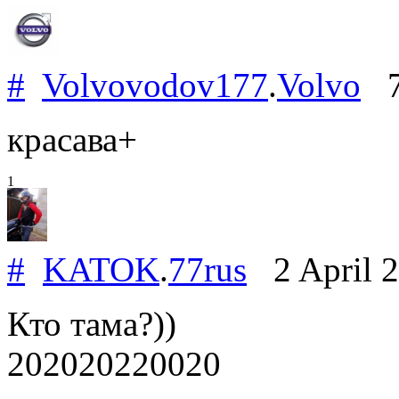
#
Volvovodov177
.
Volvo
7 
красава+
1
#
KATOK
.
77rus
2 April 
Кто тама?))
202020220020