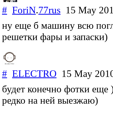
#
ForiN
.
77rus
15 May 20
ну еще б машину всю погл
решетки фары и запаски)
#
ELECTRO
15 May 201
будет конечно фотки еще )
редко на ней выезжаю)