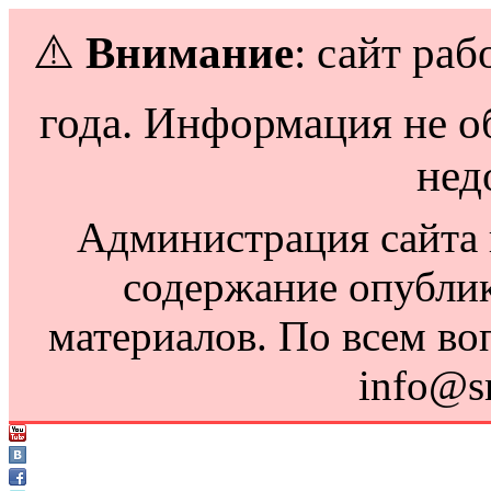
⚠️
Внимание
: сайт раб
года. Информация не о
нед
Администрация сайта н
содержание опубли
материалов. По всем во
info@s