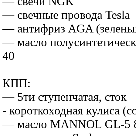
— свечи NGK
— свечные провода Tesla
— антифриз AGA (зелены
— масло полусинтетическ
40
КПП:
— 5ти ступенчатая, сток
- короткоходная кулиса (с
— масло MANNOL GL-5 