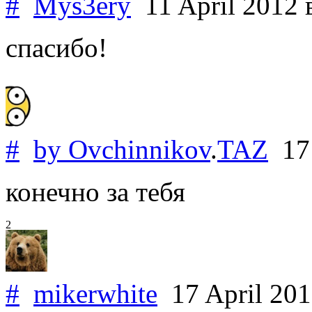
#
Mys3ery
11 April 2012
спасибо!
#
by Ovchinnikov
.
TAZ
17 
конечно за тебя
2
#
mikerwhite
17 April 20