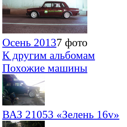
Осень 2013
7 фото
К другим альбомам
Похожие машины
ВАЗ 21053 «Зелень 16v»