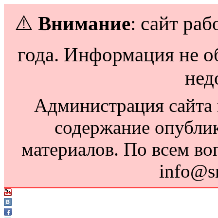
⚠️
Внимание
: сайт раб
года. Информация не о
нед
Администрация сайта н
содержание опубли
материалов. По всем во
info@s