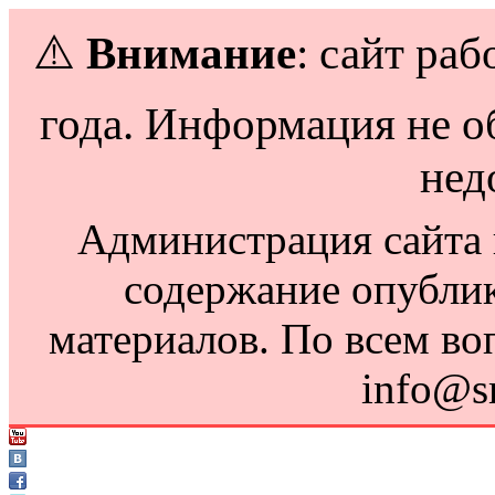
⚠️
Внимание
: сайт раб
года. Информация не о
нед
Администрация сайта н
содержание опубли
материалов. По всем во
info@s