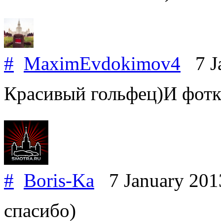
#
MaximEvdokimov4
7 Ja
Красивый гольфец)И фотк
#
Boris-Ka
7 January 20
спасибо)