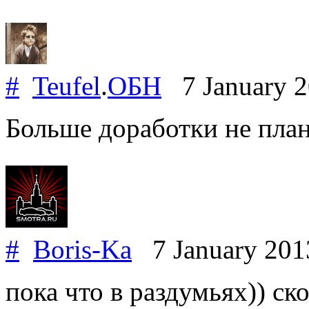
#
Teufel
.
ОБН
7 January 
Больше доработки не пла
#
Boris-Ka
7 January 20
пока что в раздумьях)) ск