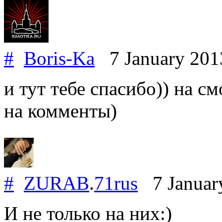
#
Boris-Ka
7 January 20
и тут тебе спасибо)) на с
на комменты)
#
ZURAB
.
71rus
7 Januar
И не только на них:)