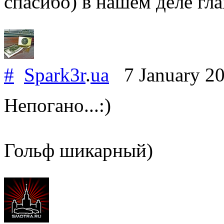
спасибо) в нашем деле гла
#
Spark3r
.
ua
7 January 2
Непогано...:)
Гольф шикарный)