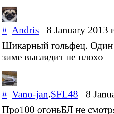
#
Andris
8 January 2013
Шикарный гольфец. Один и
зиме выглядит не плохо
#
Vano-jan
.
SFL48
8 Janua
Про100 огоньБЛ не смотря