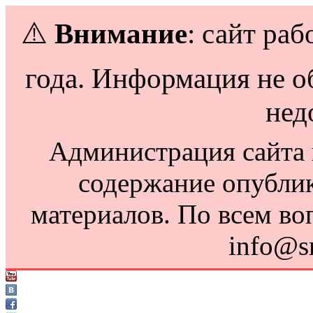
⚠️
Внимание
: сайт раб
года. Информация не о
нед
Администрация сайта н
содержание опубли
материалов. По всем во
info@s