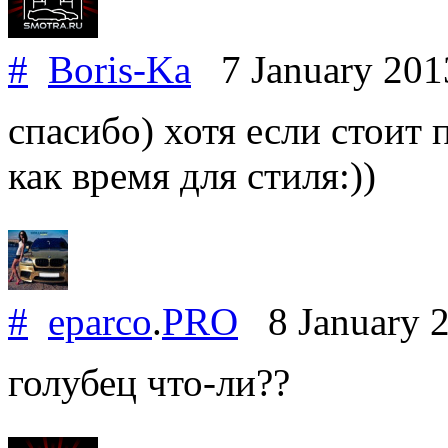
#
Boris-Ka
7 January 20
спасибо) хотя если стоит 
как время для стиля:))
#
eparco
.
PRO
8 January 
голубец что-ли??