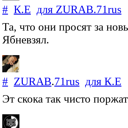
#
К.Е
для
ZURAB
.
71rus
7
Та, что они просят за нов
Ябневзял.
#
ZURAB
.
71rus
для
К.Е
7
Эт скока так чисто поржат