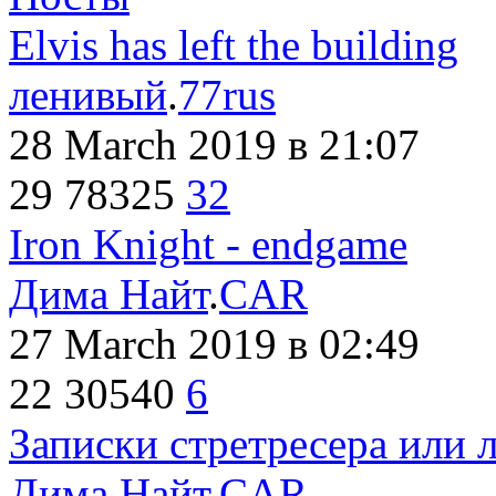
Elvis has left the building
ленивый
.
77rus
28 March 2019
в 21:07
29
78325
32
Iron Knight - endgame
Дима Найт
.
CAR
27 March 2019
в 02:49
22
30540
6
Записки стретресера или 
Дима Найт
.
CAR