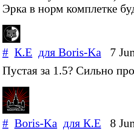
Эрка в норм комплетке бу
#
К.Е
для
Boris-Ka
7 Jun
Пустая за 1.5? Сильно про
#
Boris-Ka
для
К.Е
8 Jun