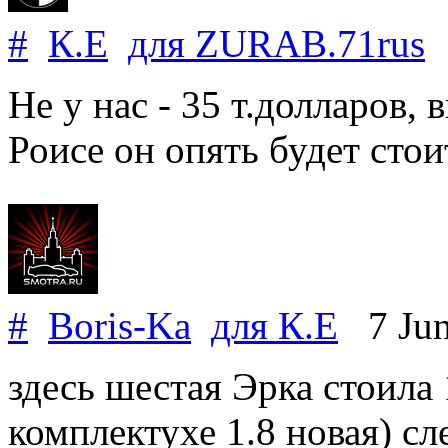
#
К.Е
для
ZURAB
.
71rus
7
Не у нас - 35 т.долларов, 
Роисе он опять будет стои
#
Boris-Ka
для
К.Е
7 Jun
здесь шестая Эрка стоила 
комплектухе 1.8 новая) сл