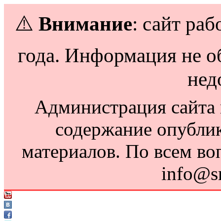
⚠️
Внимание
: сайт раб
года. Информация не о
нед
Администрация сайта н
содержание опубли
материалов. По всем во
info@s