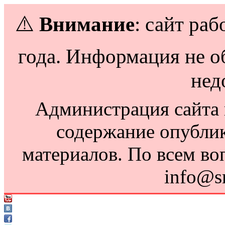
⚠️
Внимание
: сайт раб
года. Информация не о
нед
Администрация сайта н
содержание опубли
материалов. По всем во
info@s