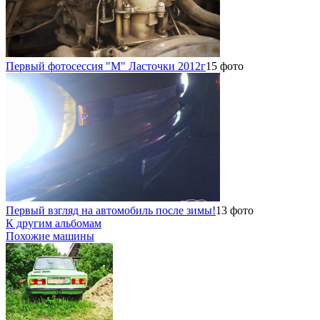
Первый фотосессия "М" Ласточки 2012г
15 фото
Первый взгляд на автомобиль после зимы!
13 фото
К другим альбомам
Похожие машины