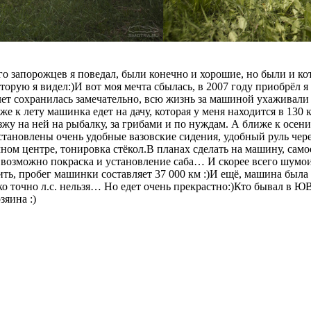
 запорожцев я поведал, были конечно и хорошие, но были и кото
орую я видел:)И вот моя мечта сбылась, в 2007 году приобрёл я се
лет сохранилась замечательно, всю жизнь за машиной ухаживали 
е к лету машинка едет на дачу, которая у меня находится в 130 км
 езжу на ней на рыбалку, за грибами и по нуждам. А ближе к осе
становлены очень удобные вазовские сидения, удобный руль чере
вочном центре, тонировка стёкол.В планах сделать на машину, са
зможно покраска и установление саба… И скорее всего шумоизо
чнить, пробег машинки составляет 37 000 км :)И ещё, машина бы
ько точно л.с. нельзя… Но едет очень прекрастно:)Кто бывал в Ю
зяина :)