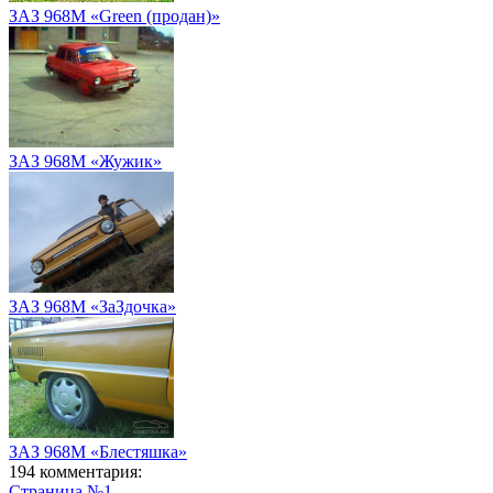
ЗАЗ 968M «Green (продан)»
ЗАЗ 968M «Жужик»
ЗАЗ 968M «ЗаЗдочка»
ЗАЗ 968M «Блестяшка»
194 комментария:
Страница №1