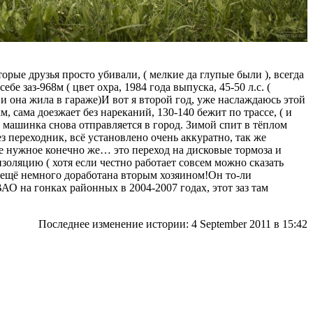
рые друзья просто убивали, ( мелкие да глупые были ), всегда
бе заз-968м ( цвет охра, 1984 года выпуска, 45-50 л.с. (
и она жила в гараже)И вот я второй год, уже наслаждаюсь этой
, сама доезжает без нареканий, 130-140 бежит по трассе, ( и
ни машинка снова отправляется в город. Зимой спит в тёплом
з переходник, всё установлено очень аккуратно, так же
мое нужное конечно же… это переход на дисковые тормоза и
ляцию ( хотя если честно работает совсем можно сказать
ла ещё немного доработана вторым хозяином!Он то-ли
ВАО на гонках районных в 2004-2007 годах, этот заз там
Последнее изменение истории: 4 September 2011
в 15:42