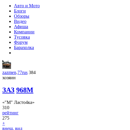
Авто и Мото
Блоги
Обзоры
Видео
Афиша
Компании
Тусовка
Форум
Барахолка
zazmen
.
77rus
384
хозяин
ЗАЗ
968M
«"М" Ласто4ка»
310
рейтинг
275
+
внеш. вид