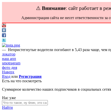
⚠️
Внимание
: сайт работает в р
Администрация сайта не несет ответственности за 
—
Непристегнутые водители погибают в 5,43 раза чаще, чем п
локатор
наш апп
smotragram
фото дня
Наверх
Вход
или
Регистрация
Есть на что посмотреть
Суммарное количество наших подписчиков в социальных сетя
Нас уже
Найти