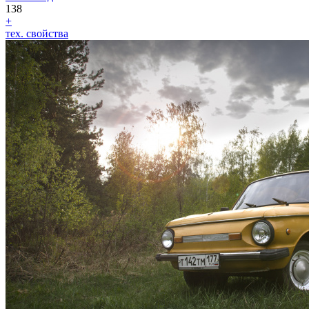
138
+
тех. свойства