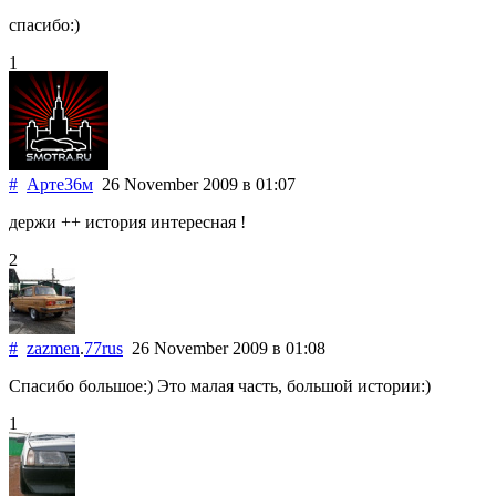
спасибо:)
1
#
Арте36м
26 November 2009
в 01:07
держи ++ история интересная !
2
#
zazmen
.
77rus
26 November 2009
в 01:08
Спасибо большое:) Это малая часть, большой истории:)
1