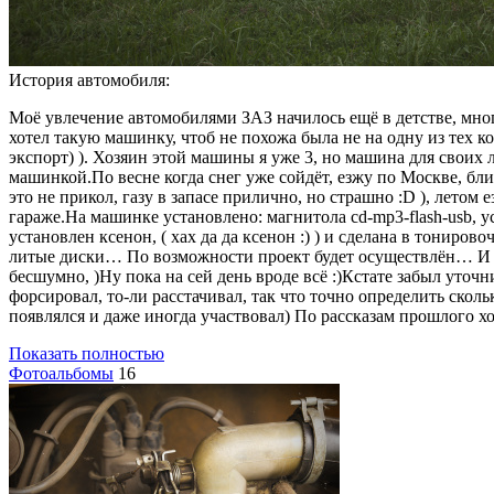
История автомобиля:
Моё увлечение автомобилями ЗАЗ начилось ещё в детстве, много
хотел такую машинку, чтоб не похожа была не на одну из тех кот
экспорт) ). Хозяин этой машины я уже 3, но машина для своих 
машинкой.По весне когда снег уже сойдёт, езжу по Москве, ближ
это не прикол, газу в запасе прилично, но страшно :D ), летом
гараже.На машинке установлено: магнитола cd-mp3-flash-usb, у
установлен ксенон, ( хах да да ксенон :) ) и сделана в тониро
литые диски… По возможности проект будет осуществлён… И во
бесшумно, )Ну пока на сей день вроде всё :)Кстате забыл уто
форсировал, то-ли расстачивал, так что точно определить скол
появлялся и даже иногда участвовал) По рассказам прошлого хо
Показать полностью
Фотоальбомы
16