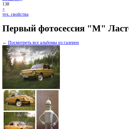
138
+
тех. свойства
Первый фотосессия "М" Ласт
←
Посмотреть все альбомы из галереи