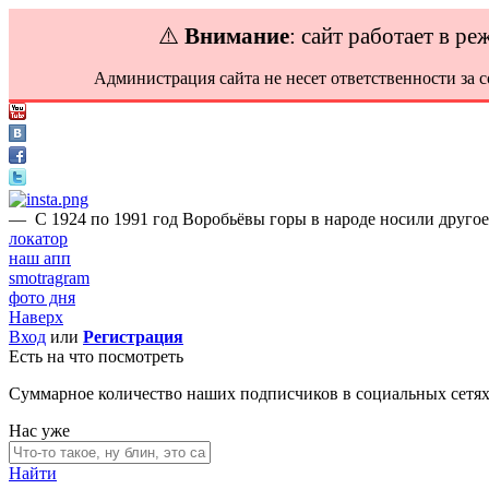
⚠️
Внимание
: сайт работает в р
Администрация сайта не несет ответственности за 
—
С 1924 по 1991 год Воробьёвы горы в народе носили друго
локатор
наш апп
smotragram
фото дня
Наверх
Вход
или
Регистрация
Есть на что посмотреть
Суммарное количество наших подписчиков в социальных сетя
Нас уже
Найти