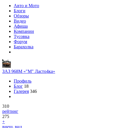
Авто и Мото
Блоги
Обзоры
Видео
Афиша
Компании
Тусовка
Форум
Барахолка
ЗАЗ 968M «"М" Ласто4ка»
Профиль
Блог
18
Галерея
346
310
рейтинг
275
+
внеш. вид