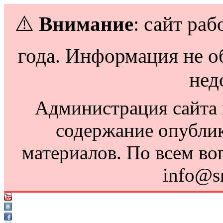
⚠️
Внимание
: сайт раб
года. Информация не о
нед
Администрация сайта н
содержание опубли
материалов. По всем во
info@s