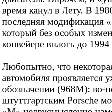
время канул в Лету. В 198
последняя модификация 
который без особых изме
конвейере вплоть до 1994 
Любопытно, что некотора
автомобиля проявляется 
обозначении (968М): во-п
штуттгартским Porsche мод
«М» недвусмысленно наме