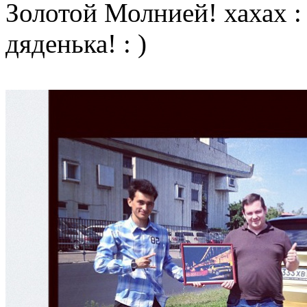
Золотой Молнией! хахах : 
дяденька! : )