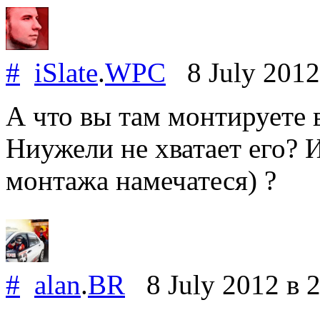
#
iSlate
.
WPC
8 July 201
А что вы там монтируете 
Ниужели не хватает его? И
монтажа намечатеся) ?
#
alan
.
BR
8 July 2012
в 