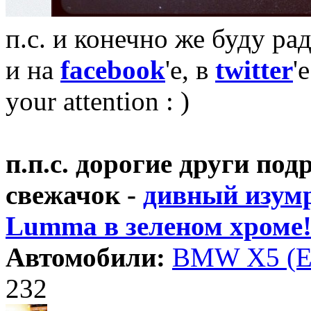
п.с. и конечно же буду ра
и на
facebook
'е, в
twitter
'
your attention : )
п.п.с. дорогие други по
свежачок -
дивный изум
Lumma в зеленом хроме! 
Автомобили:
BMW X5 (E
232