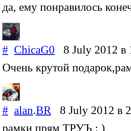
да, ему понравилось конеч
#
ChicaG0
8 July 2012
в 
Очень крутой подарок,рам
#
alan
.
BR
8 July 2012
в 
рамки прям ТРУЪ : )