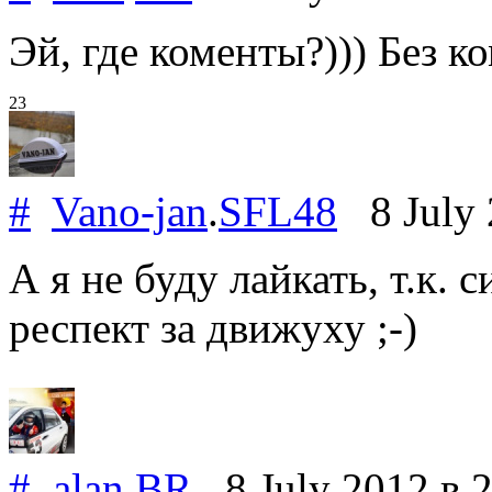
Эй, где коменты?))) Без ком
23
#
Vano-jan
.
SFL48
8 July
А я не буду лайкать, т.к.
респект за движуху ;-)
#
alan
.
BR
8 July 2012
в 