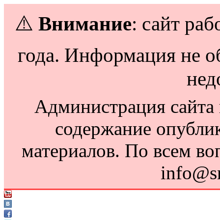
⚠️
Внимание
: сайт раб
года. Информация не о
нед
Администрация сайта н
содержание опубли
материалов. По всем во
info@s