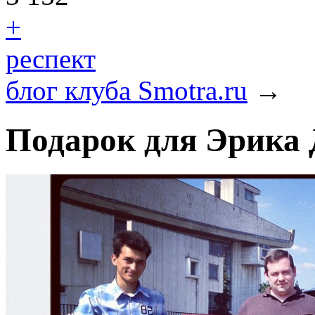
+
респект
блог клуба Smotra.ru
→
Подарок для Эрика Д