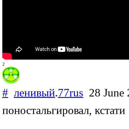
2
#
ленивый
.
77rus
28 June
поностальгировал, кстати