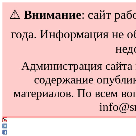
⚠️
Внимание
: сайт раб
года. Информация не о
нед
Администрация сайта н
содержание опубли
материалов. По всем во
info@s