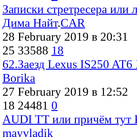
Записки стретресера или 
Дима Найт
.
CAR
28 February 2019
в 20:31
25
33588
18
62.Заезд Lexus IS250 AT6
Borika
27 February 2019
в 12:52
18
24481
0
AUDI TT или причём тут P
mayvladik