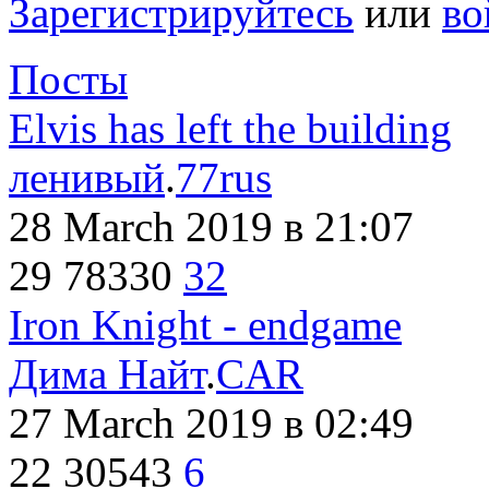
Зарегистрируйтесь
или
во
Посты
Elvis has left the building
ленивый
.
77rus
28 March 2019
в 21:07
29
78330
32
Iron Knight - endgame
Дима Найт
.
CAR
27 March 2019
в 02:49
22
30543
6