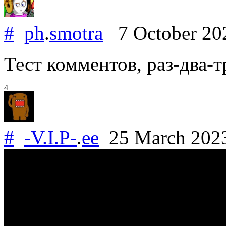
#
ph
.
smotra
7 October 2
Тест комментов, раз-два-т
4
#
-V.I.P-
.
ee
25 March 202