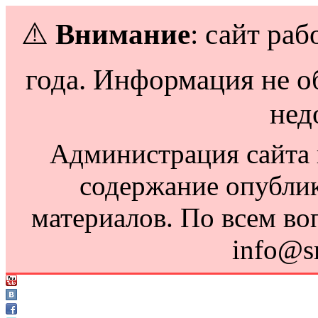
⚠️
Внимание
: сайт раб
года. Информация не о
нед
Администрация сайта н
содержание опубли
материалов. По всем во
info@s