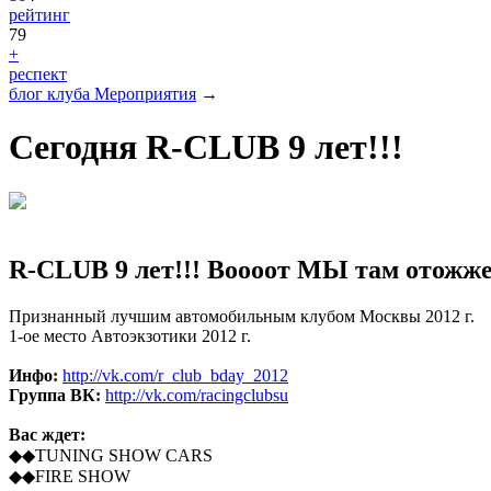
рейтинг
79
+
респект
блог клуба Мероприятия
→
Сегодня R-CLUB 9 лет!!!
R-CLUB 9 лет!!! Воооот МЫ там отожже
Признанный лучшим автомобильным клубом Москвы 2012 г.
1-ое место Автоэкзотики 2012 г.
Инфо:
http://vk.com/r_club_bday_2012
Группа ВК:
http://vk.com/racingclubsu
Вас ждет:
◆◆TUNING SHOW CARS
◆◆FIRE SHOW