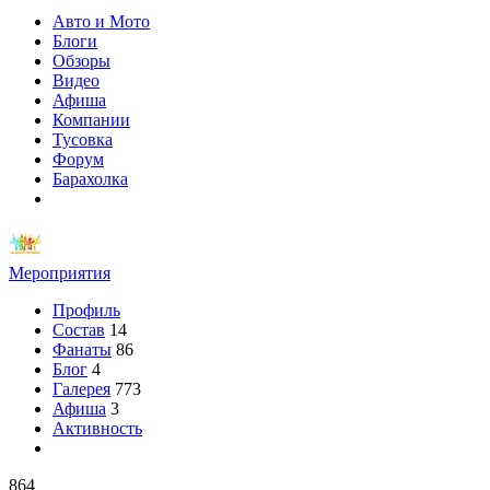
Авто и Мото
Блоги
Обзоры
Видео
Афиша
Компании
Тусовка
Форум
Барахолка
Мероприятия
Профиль
Состав
14
Фанаты
86
Блог
4
Галерея
773
Афиша
3
Активность
864