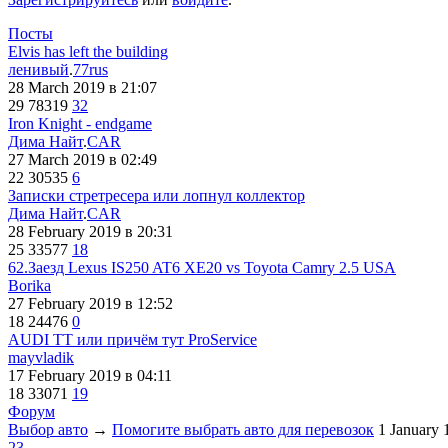
Посты
Elvis has left the building
ленивый
.
77rus
28 March 2019
в 21:07
29
78319
32
Iron Knight - endgame
Дима Найт
.
CAR
27 March 2019
в 02:49
22
30535
6
Записки стретресера или лопнул коллектор
Дима Найт
.
CAR
28 February 2019
в 20:31
25
33577
18
62.Заезд Lexus IS250 AT6 XE20 vs Toyota Camry 2.5 USA
Borika
27 February 2019
в 12:52
18
24476
0
AUDI TT или причём тут ProService
mayvladik
17 February 2019
в 04:11
18
33071
19
Форум
Выбор авто
→
Помогите выбрать авто для перевозок
1 January
23