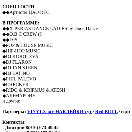
СПЕЦ ГОСТИ
◆◆Артисты ЦАО REC.
В ПРОГРАММЕ:
◆◆X-PERIAS DANCE LADIES by Duos-Dance
◆◆O.B.C CREW (!)
◆◆DJS
◆POP & HOUSE MUSIC
◆HIP-HOP MUSIC
◆DJ KOROLEVA
◆DJ FLARON
◆DJ JAN STEEN
◆DJ LATINO
◆PHIL PALEVO
◆CHECKER
◆RIDO & KRIPMUS & ATESH
◆АЛЬМАРОИН
и другие
Партнеры:
VINYLX все НАКЛЕЙКИ тут
/
Red BULL
/ и др
Контакты:
- Дмитрий 8(916) 673-49-45