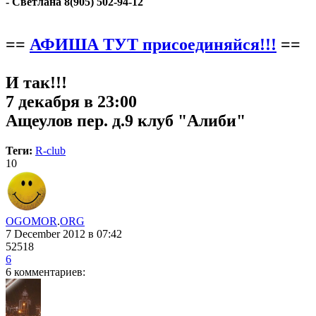
- Светлана 8(905) 502-94-12
==
АФИША ТУТ присоединяйся!!!
==
И так!!!
7 декабря в 23:00
Ащеулов пер. д.9 клуб "Алиби"
Теги:
R-club
10
OGOMOR
.
ORG
7 December 2012
в 07:42
52518
6
6 комментариев: