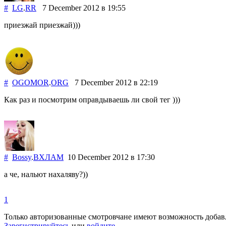
#
LG
.
RR
7 December 2012
в 19:55
приезжай приезжай)))
#
OGOMOR
.
ORG
7 December 2012
в 22:19
Как раз и посмотрим оправдываешь ли свой тег )))
#
Bossy
.
ВХЛАМ
10 December 2012
в 17:30
а че, нальют нахаляву?))
1
Только авторизованные смотровчане имеют возможность добав
Зарегистрируйтесь
или
войдите
.