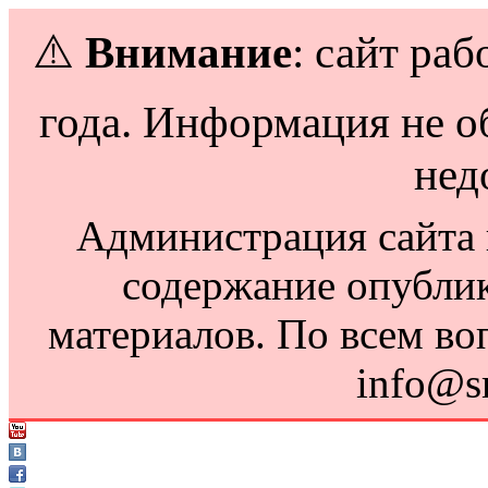
⚠️
Внимание
: сайт раб
года. Информация не о
нед
Администрация сайта н
содержание опубли
материалов. По всем во
info@s