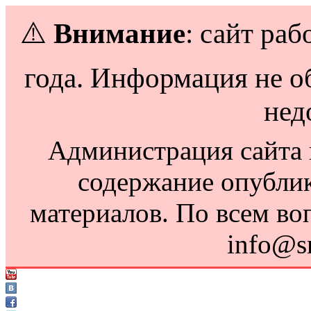
⚠️
Внимание
: сайт раб
года. Информация не о
нед
Администрация сайта н
содержание опубли
материалов. По всем во
info@s