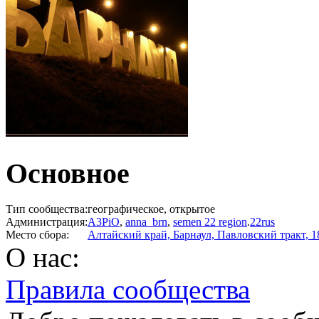
Основное
Тип сообщества:
географическое, открытое
Администрация:
A3PiO
,
anna_brn
,
semen 22 region
.
22rus
Место сбора:
Алтайский край, Барнаул, Павловский тракт, 1
О нас:
Правила сообщества