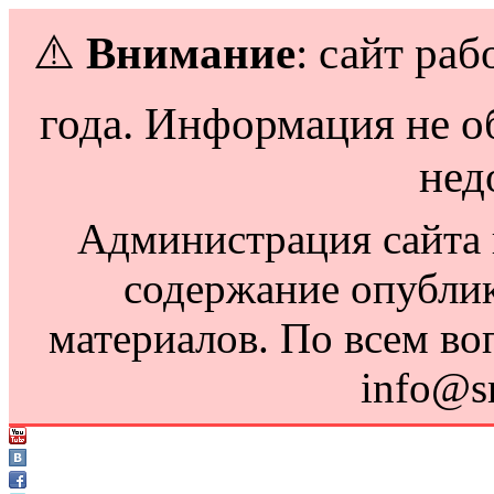
⚠️
Внимание
: сайт раб
года. Информация не о
нед
Администрация сайта н
содержание опубли
материалов. По всем во
info@s