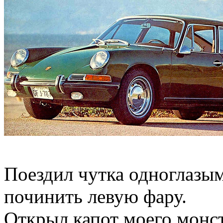
Поездил чутка одноглазым 
починить левую фару.
Открыл капот моего монст