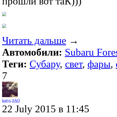
прошли вот таК)))
Читать дальше
→
Автомобили:
Subaru Fores
Теги:
Субару
,
свет
,
фары
,
7
katys
.
ЗАО
22 July 2015
в 11:45