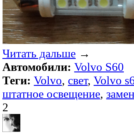
Читать дальше
→
Автомобили:
Volvo S60
Теги:
Volvo
,
свет
,
Volvo s
штатное освещение
,
заме
2