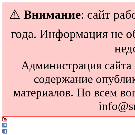
⚠️
Внимание
: сайт раб
года. Информация не о
нед
Администрация сайта н
содержание опубли
материалов. По всем во
info@s