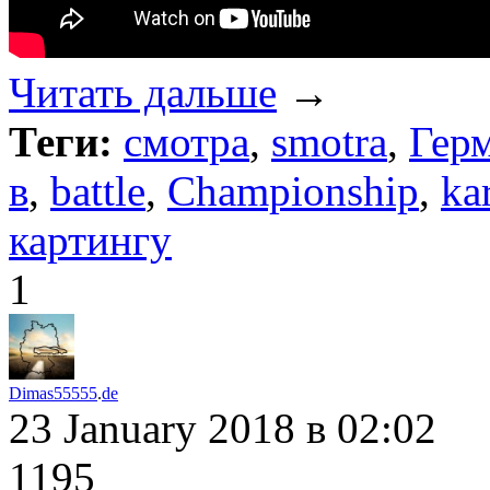
Читать дальше
→
Теги:
смотра
,
smotra
,
Гер
в
,
battle
,
Championship
,
ka
картингу
1
Dimas55555
.
de
23 January 2018
в 02:02
1195