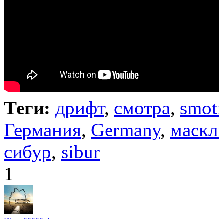
Теги:
дрифт
,
смотра
,
smot
Германия
,
Germany
,
маскл
сибур
,
sibur
1