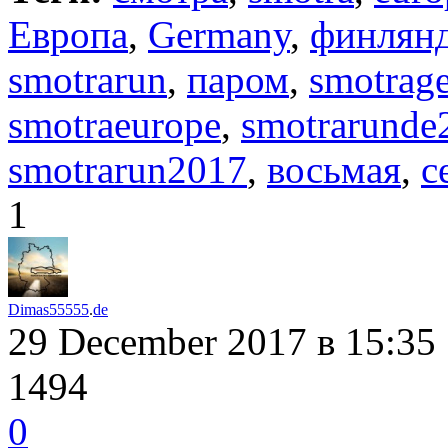
Европа
,
Germany
,
финлян
smotrarun
,
паром
,
smotrag
smotraeurope
,
smotrarunde
smotrarun2017
,
восьмая
,
с
1
Dimas55555
.
de
29 December 2017
в 15:35
1494
0