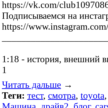
https://vk.com/club109708
Подписываемся на инстаг
https://www.instagram.com/
______________________
1:18 - история, внешний в
1
Читать дальше
→
Теги:
тест
,
смотра
,
toyota
Машина
,
драйв2
,
блог
,
car