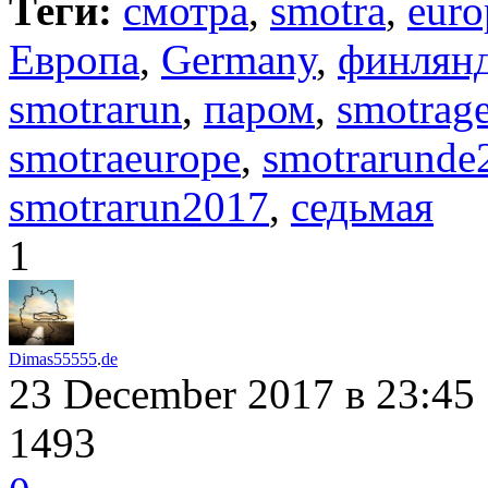
Теги:
смотра
,
smotra
,
euro
Европа
,
Germany
,
финлян
smotrarun
,
паром
,
smotrag
smotraeurope
,
smotrarunde
smotrarun2017
,
седьмая
1
Dimas55555
.
de
23 December 2017
в 23:45
1493