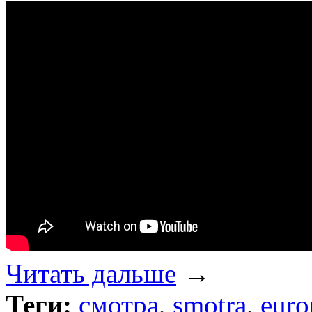
Читать дальше
→
Теги:
смотра
,
smotra
,
euro