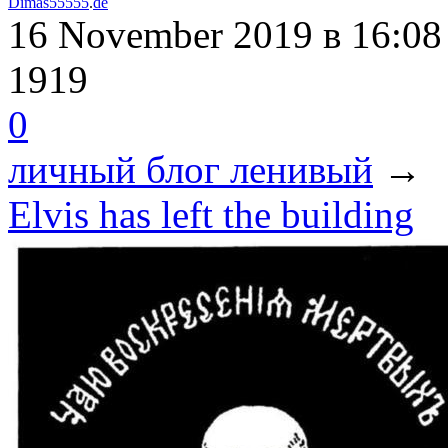
Dimas55555
.
de
16 November 2019
в 16:08
1919
0
личный блог ленивый
→
Elvis has left the building