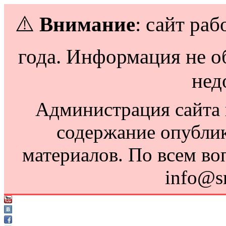
⚠️
Внимание
: сайт раб
года. Информация не о
нед
Администрация сайта н
содержание опубли
материалов. По всем во
info@s