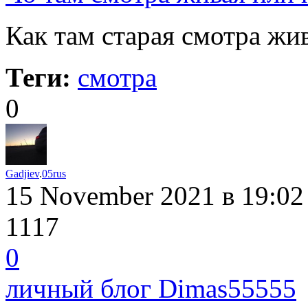
Как там старая смотра жив
Теги:
смотра
0
Gadjiev
.
05rus
15 November 2021
в 19:02
1117
0
личный блог Dimas55555