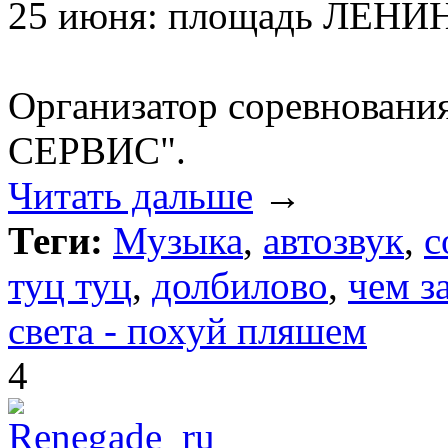
25 июня: площадь ЛЕНИН
Организатор соревновани
СЕРВИС".
Читать дальше
→
Теги:
Музыка
,
автозвук
,
с
туц туц
,
долбилово
,
чем з
света - похуй пляшем
4