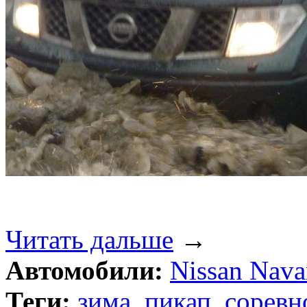
Читать дальше
→
Автомобили:
Nissan Navar
Теги:
зима
,
пикап
,
соревн