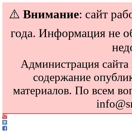
⚠️
Внимание
: сайт раб
года. Информация не о
нед
Администрация сайта н
содержание опубли
материалов. По всем во
info@s