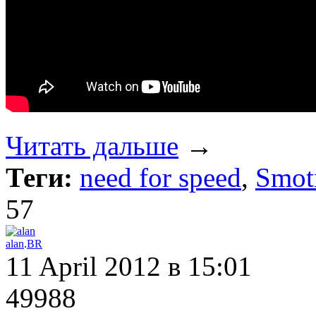
Читать дальше
→
Теги:
need for speed
,
Smotr
57
alan
.
BR
11 April 2012
в 15:01
49988