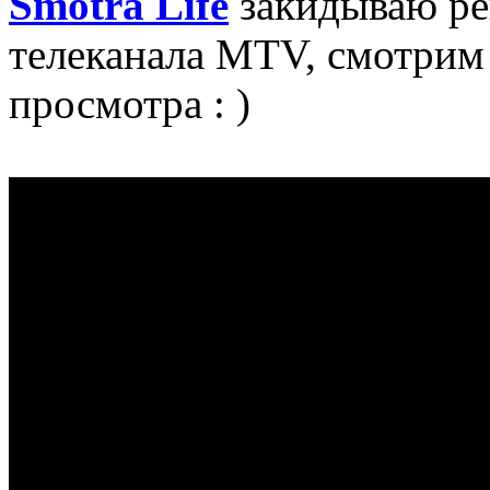
Smotra Life
закидываю ре
телеканала MTV, смотрим 
просмотра : )