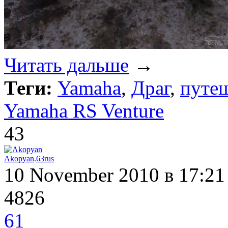
Читать дальше
→
Теги:
Yamaha
,
Драг
,
путе
Yamaha RS Venture
43
Akopyan
.
63rus
10 November 2010
в 17:21
4826
61