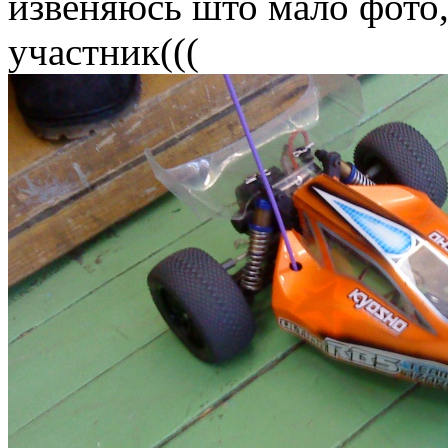
извеняюсь што мало фото,
участник(((