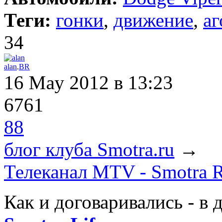
Теги:
гонки
,
движение
,
аг
34
alan
.
BR
16 May 2012
в 13:23
6761
88
блог клуба Smotra.ru
→
Телеканал MTV - Smotra Ra
Как и договаривались - в