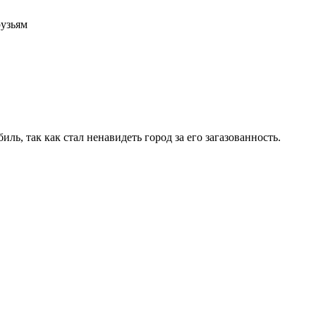
рузьям
ль, так как стал ненавидеть город за его загазованность.