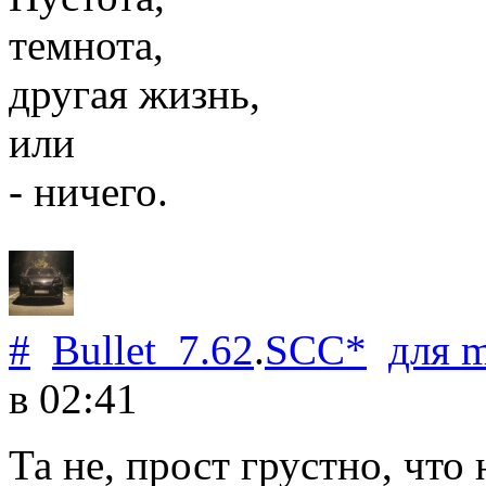
темнота,
другая жизнь,
или
- ничего.
#
Bullet_7.62
.
SCC*
для
m
в 02:41
Та не, прост грустно, что 