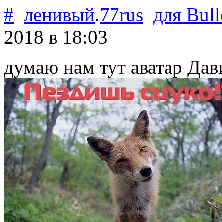
#
ленивый
.
77rus
для
Bull
2018
в 18:03
думаю нам тут аватар Да