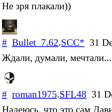
Не зря плакали))
#
Bullet_7.62
.
SCC*
31 De
Ждали, думали, мечтали...
#
roman1975
.
SFL48
31 D
Надеюсь, что это сам Дави