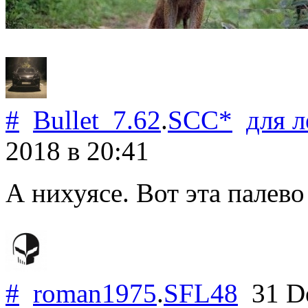
#
Bullet_7.62
.
SCC*
для
л
2018
в 20:41
А нихуясе. Вот эта палево
#
roman1975
.
SFL48
31 D