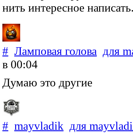
нить интересное написать
#
Ламповая голова
для
m
в 00:04
Думаю это другие
#
mayvladik
для
mayvlad