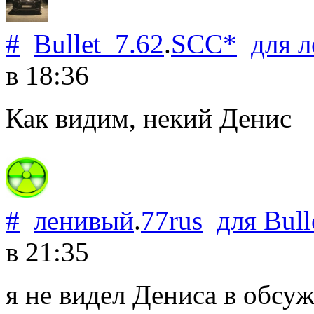
#
Bullet_7.62
.
SCC*
для
л
в 18:36
Как видим, некий Денис
#
ленивый
.
77rus
для
Bull
в 21:35
я не видел Дениса в обсуж