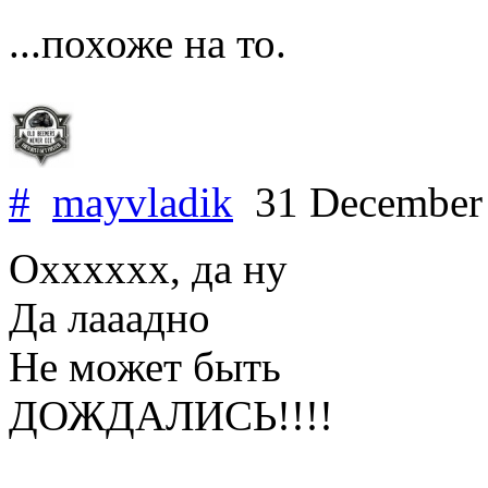
...похоже на то.
#
mayvladik
31 December
Охххххх, да ну
Да лааадно
Не может быть
ДОЖДАЛИСЬ!!!!