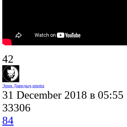
42
Эрик Давидыч
.
smotra
31 December 2018
в 05:55
33306
84