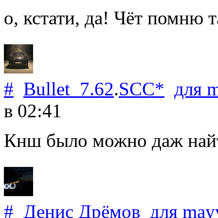
о, кстати, да! Чёт помню т
#
Bullet_7.62
.
SCC*
для
m
в 02:41
Кнш было можно даж найти
#
Денис Дрёмов
для
may