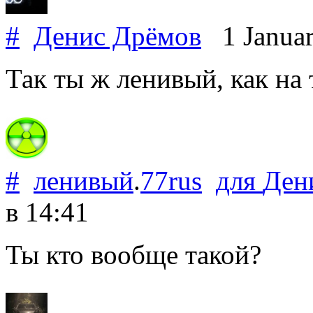
#
Денис Дрёмов
1 Janua
Так ты ж ленивый, как на 
#
ленивый
.
77rus
для
Ден
в 14:41
Ты кто вообще такой?