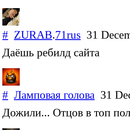
#
ZURAB
.
71rus
31 Decem
Даёшь ребилд сайта
#
Ламповая голова
31 De
Дожили... Отцов в топ по