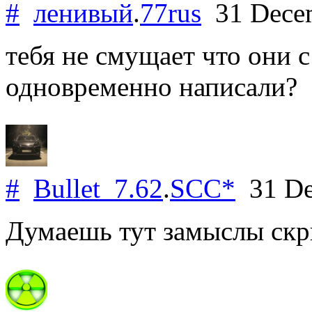
#
ленивый
.
77rus
31 Dece
тебя не смущает что они 
одновременно написали?
#
Bullet_7.62
.
SCC*
31 De
Думаешь тут замыслы ск