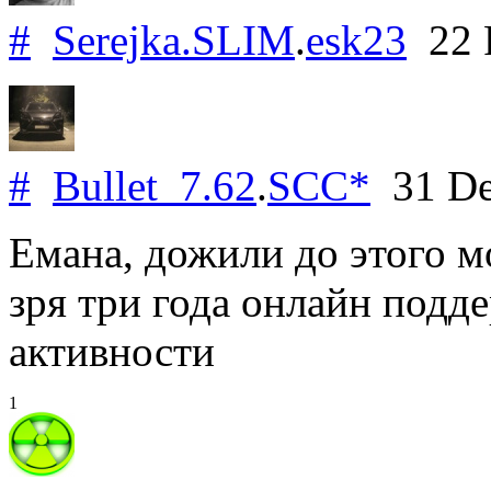
#
Serejka.SLIM
.
esk23
22 
#
Bullet_7.62
.
SCC*
31 De
Емана, дожили до этого мо
зря три года онлайн подд
активности
1