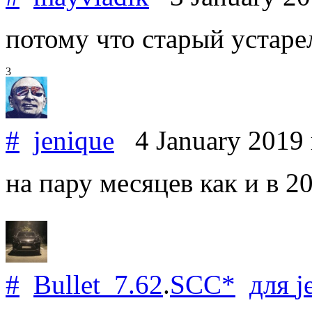
потому что старый устаре
3
#
jenique
4 January 2019
на пару месяцев как и в 
#
Bullet_7.62
.
SCC*
для
j