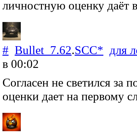
личностную оценку даёт 
#
Bullet_7.62
.
SCC*
для
л
в 00:02
Согласен не светился за 
оценки дает на первому с