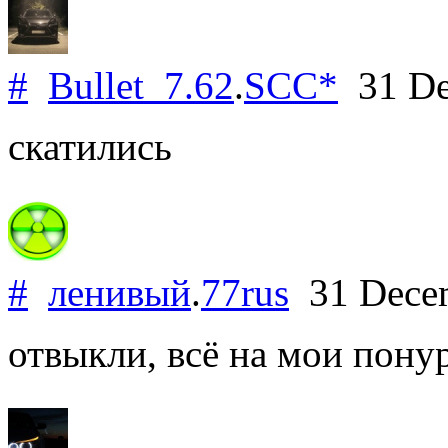
#
Bullet_7.62
.
SCC*
31 De
скатились
#
ленивый
.
77rus
31 Dece
отвыкли, всё на мои пону