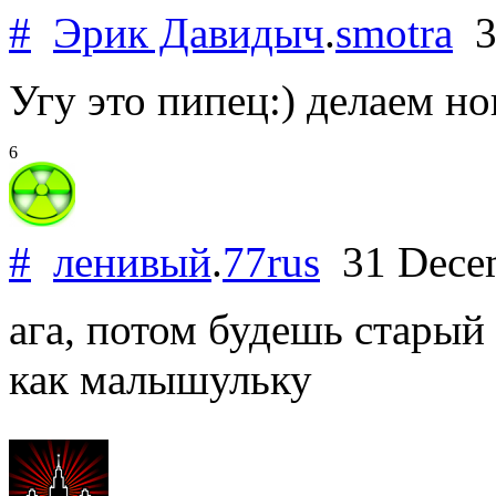
#
Эрик Давидыч
.
smotra
3
Угу это пипец:) делаем но
6
#
ленивый
.
77rus
31 Dece
ага, потом будешь старый 
как малышульку