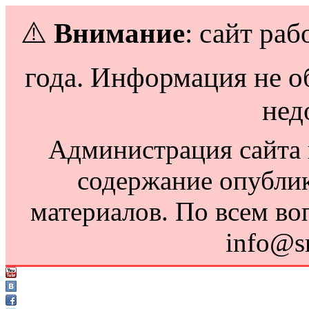
⚠️
Внимание
: сайт раб
года. Информация не о
нед
Администрация сайта н
содержание опубли
материалов. По всем во
info@s