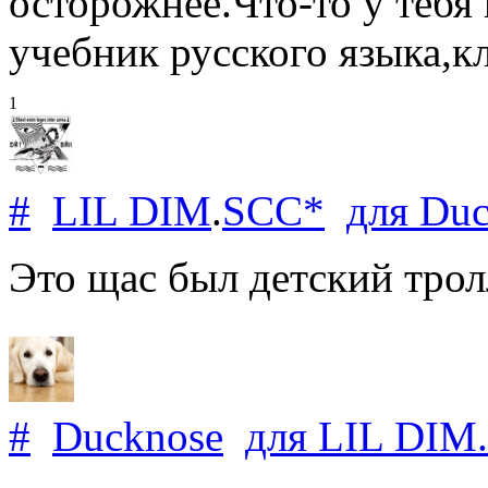
осторожнее.Что-то у тебя
учебник русского языка,кла
1
#
LIL DIM
.
SCC*
для
Duc
Это щас был детский трол
#
Ducknose
для
LIL DIM
.