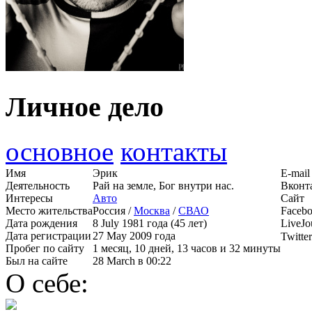
Личное дело
основное
контакты
Имя
Эрик
E-mail
Деятельность
Рай на земле, Бог внутри нас.
Вконт
Интересы
Авто
Сайт
Место жительства
Россия /
Москва
/
СВАО
Faceb
Дата рождения
8 July 1981 года (45 лет)
LiveJo
Дата регистрации
27 May 2009 года
Twitter
Пробег по сайту
1 месяц, 10 дней, 13 часов и 32 минуты
Был на сайте
28 March в 00:22
О себе: