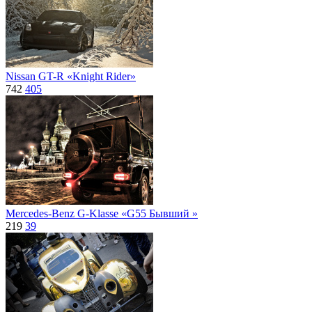
Nissan GT-R «Knight Rider»
742
405
Mercedes-Benz G-Klasse «G55 Бывший »
219
39