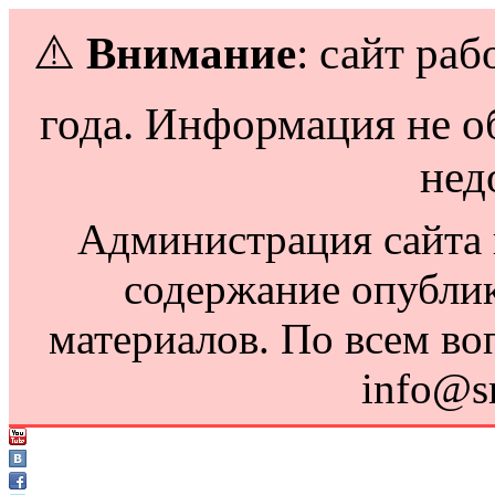
⚠️
Внимание
: сайт раб
года. Информация не о
нед
Администрация сайта н
содержание опубли
материалов. По всем во
info@s