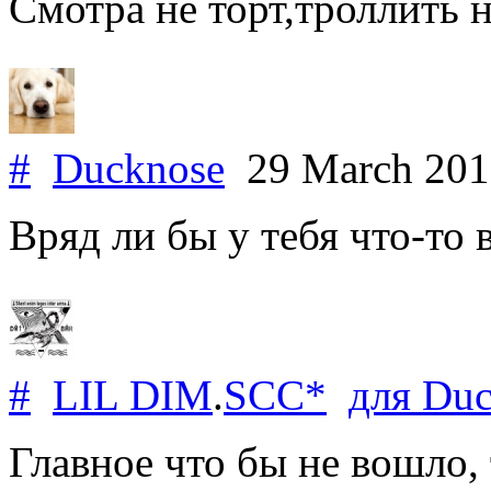
Смотра не торт,троллить н
#
Ducknose
29 March 20
Вряд ли бы у тебя что-то
#
LIL DIM
.
SCC*
для
Duc
Главное что бы не вошло,