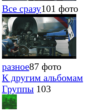
Все сразу
101 фото
разное
87 фото
К другим альбомам
Группы
103