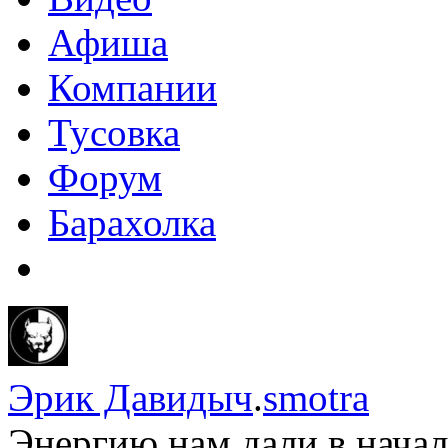
Афиша
Компании
Тусовка
Форум
Барахолка
Эрик Давидыч
.
smotra
Энергию нам дали в начал