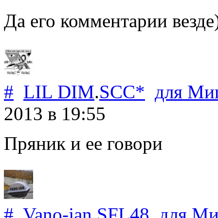
Да его комментарии везде
#
LIL DIM
.
SCC*
для
Миш
2013
в 19:55
Пряник и ее говори
#
Vano-jan
.
SFL48
для
Ми