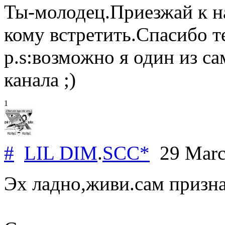
Ты-молодец.Приезжай к на
кому встретить.Спасибо т
p.s:возможно я один из с
канала ;)
1
#
LIL DIM
.
SCC*
29 Marc
Эх ладно,живи.сам призна