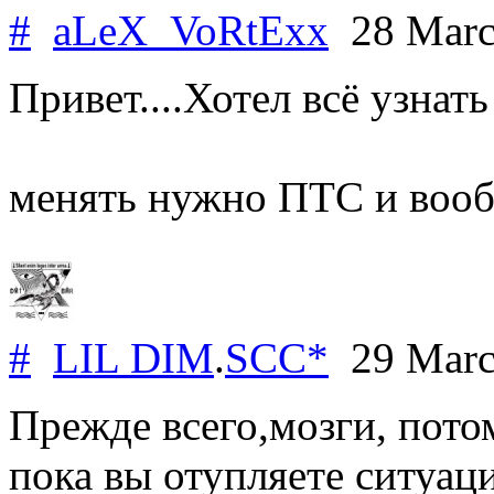
#
aLeX_VoRtExx
28 Marc
Привет....Хотел всё узнать
менять нужно ПТС и вооб
#
LIL DIM
.
SCC*
29 Marc
Прежде всего,мозги, пото
пока вы отупляете ситуац