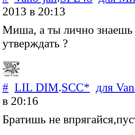
2013
в 20:13
Миша, а ты лично знаешь 
утверждать ?
#
LIL DIM
.
SCC*
для
Van
в 20:16
Братишь не впрягайся,пус