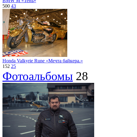
BMW M «Тень»
500
43
Honda Valkyrie Rune «Мечта байкера.»
152
25
Фотоальбомы
28