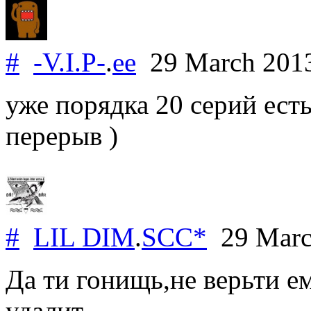
#
-V.I.P-
.
ee
29 March 201
уже порядка 20 серий ест
перерыв )
#
LIL DIM
.
SCC*
29 Marc
Да ти гонищь,не верьти е
удалит