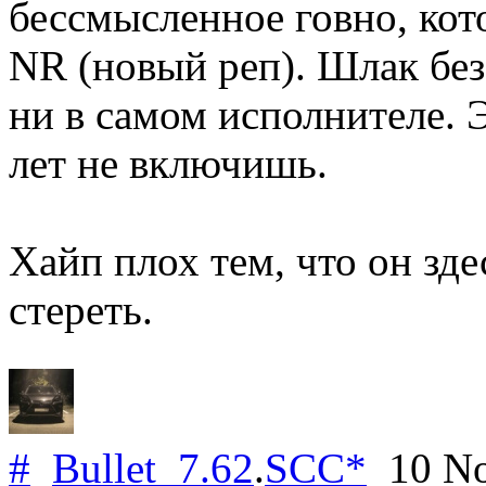
бессмысленное говно, кот
NR (новый реп). Шлак без 
ни в самом исполнителе. Э
лет не включишь.
Хайп плох тем, что он зде
стереть.
#
Bullet_7.62
.
SCC*
10 No