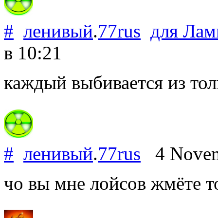
#
ленивый
.
77rus
для
Лам
в 10:21
каждый выбивается из тол
#
ленивый
.
77rus
4 Novem
чо вы мне лойсов жмёте т