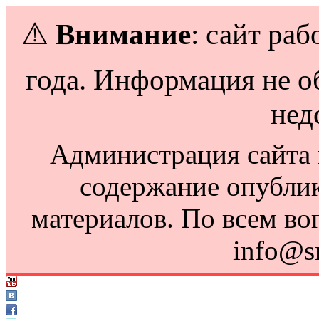
⚠️
Внимание
: сайт раб
года. Информация не о
нед
Администрация сайта н
содержание опубли
материалов. По всем во
info@s