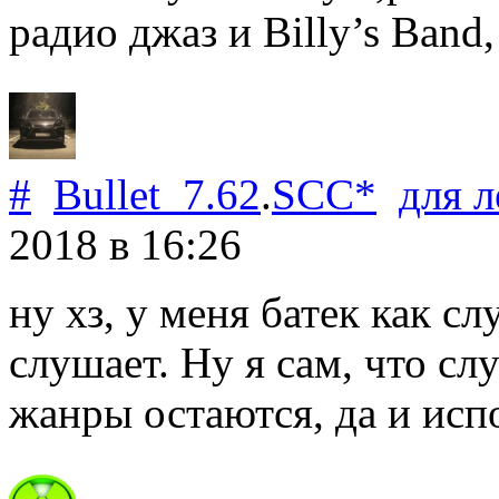
радио джаз и Billy’s Band
#
Bullet_7.62
.
SCC*
для
л
2018
в 16:26
ну хз, у меня батек как с
слушает. Ну я сам, что сл
жанры остаются, да и исп