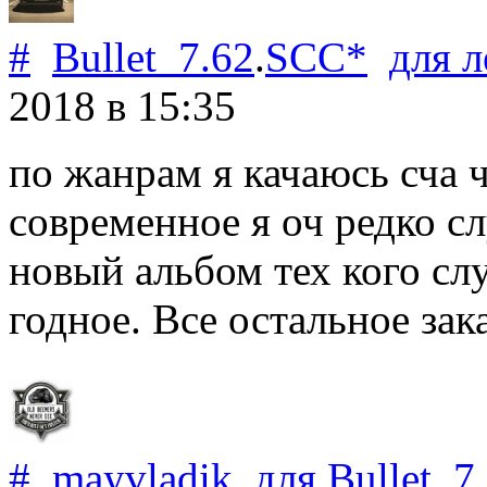
#
Bullet_7.62
.
SCC*
для
л
2018
в 15:35
по жанрам я качаюсь сча ч
современное я оч редко с
новый альбом тех кого сл
годное. Все остальное за
#
mayvladik
для
Bullet_7