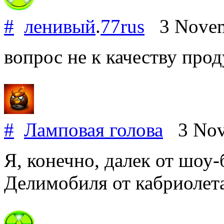
#
ленивый
.
77rus
3 Novem
вопрос не к качеству прод
#
Ламповая голова
3 Nov
Я, конечно, далек от шоу-
Делимобиля от кабриолета 