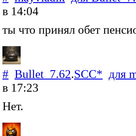
в 14:04
ты что принял обет пенси
#
Bullet_7.62
.
SCC*
для
m
в 17:23
Нет.