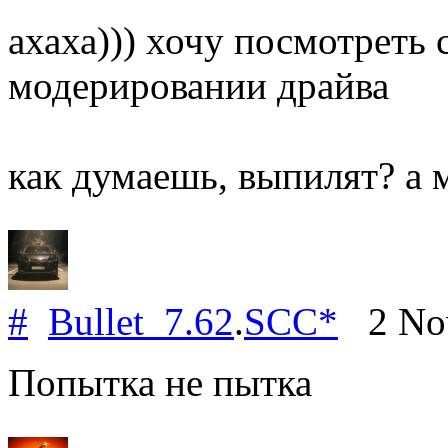
ахаха))) хочу посмотреть 
модерировании драйва
как думаешь, выпилят? а 
#
Bullet_7.62
.
SCC*
2 Nov
Попытка не пытка