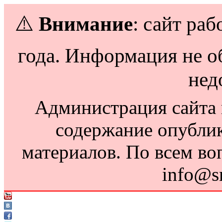
⚠️
Внимание
: сайт раб
года. Информация не о
нед
Администрация сайта н
содержание опубли
материалов. По всем во
info@s