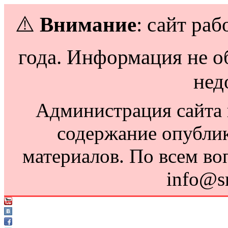
⚠️
Внимание
: сайт раб
года. Информация не о
нед
Администрация сайта н
содержание опубли
материалов. По всем во
info@s