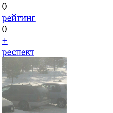
0
рейтинг
0
+
респект