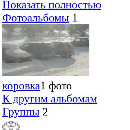
Показать полностью
Фотоальбомы
1
коровка
1 фото
К другим альбомам
Группы
2