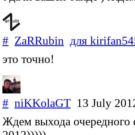
#
ZaRRubin
для
kirifan54
это точно!
#
niKKolaGT
13 July 20
Ждем выхода очередного 
2012)))))