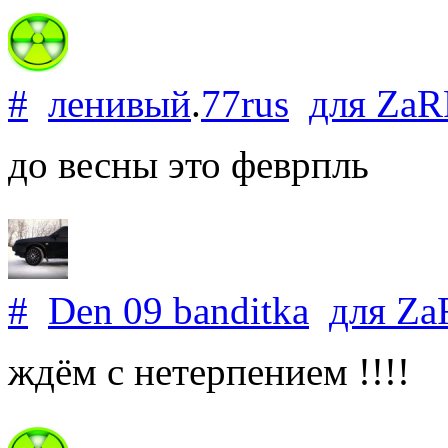
#
ленивый
.
77rus
для
ZaR
до весны это феврпль
#
Den 09 banditka
для
Za
ждём с нетерпением !!!!