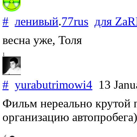
#
ленивый
.
77rus
для
ZaR
весна уже, Толя
1
#
yurabutrimowi4
13 Janu
Фильм нереально крутой 
организацию автопробега