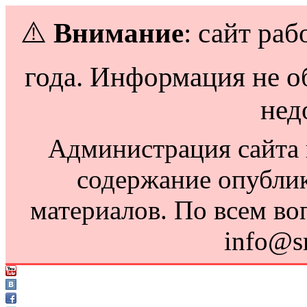
⚠️
Внимание
: сайт раб
года. Информация не о
нед
Администрация сайта н
содержание опубли
материалов. По всем во
info@s