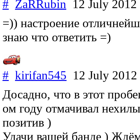
#
ZaRRubin
12 July 2012
=)) настроение отличнейш
знаю что ответить =)
#
kirifan545
12 July 201
Досадно, что в этот пробе
ом году отмачивал нехилы
позитив )
Удачи вашей банде ) Ждёмс