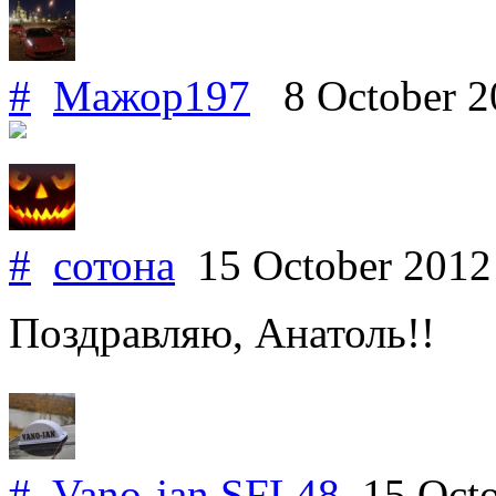
#
Мажор197
8 October 
#
сотона
15 October 201
Поздравляю, Анатоль!!
#
Vano-jan
.
SFL48
15 Octo