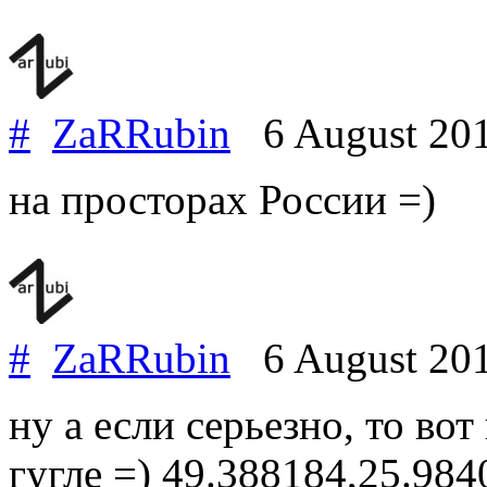
#
ZaRRubin
6 August 20
на просторах России =)
#
ZaRRubin
6 August 20
ну а если серьезно, то во
гугле =) 49.388184,25.984