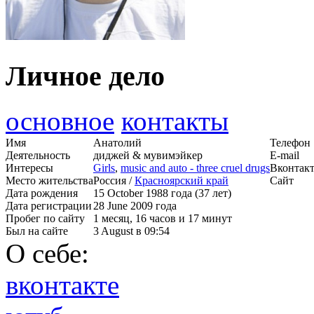
Личное дело
основное
контакты
Имя
Анатолий
Телефон
Деятельность
диджей & мувимэйкер
E-mail
Интересы
Girls
,
music and auto - three cruel drugs
Вконтак
Место жительства
Россия /
Красноярский край
Сайт
Дата рождения
15 October 1988 года (37 лет)
Дата регистрации
28 June 2009 года
Пробег по сайту
1 месяц, 16 часов и 17 минут
Был на сайте
3 August в 09:54
О себе:
вконтакте