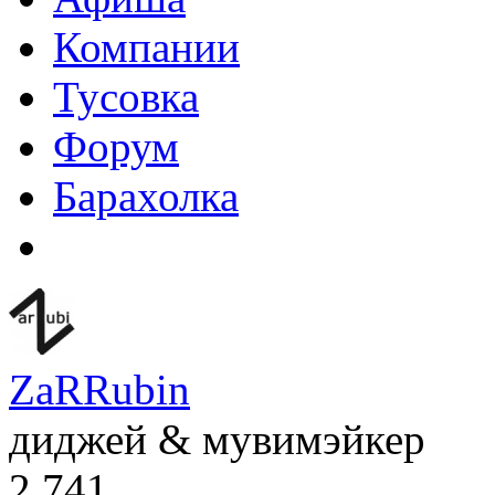
Компании
Тусовка
Форум
Барахолка
ZaRRubin
диджей & мувимэйкер
2 741