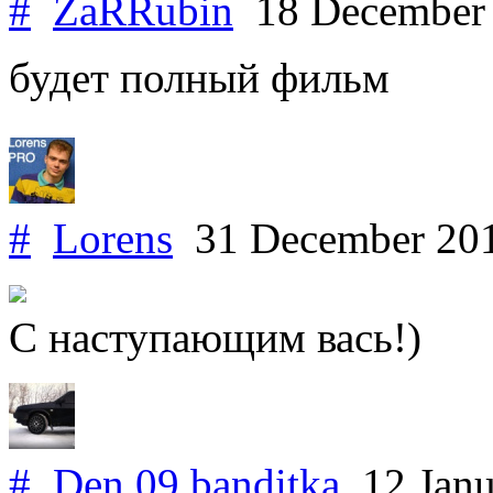
#
ZaRRubin
18 December
будет полный фильм
#
Lorens
31 December 20
С наступающим вась!)
#
Den 09 banditka
12 Janu