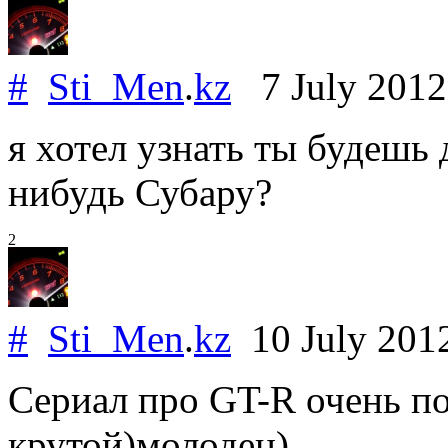
#
Sti_Men
.
kz
7 July 201
я хотел узнать ты будешь 
нибудь Субару?
2
#
Sti_Men
.
kz
10 July 201
Сериал про GT-R очень по
крутой)молодец)