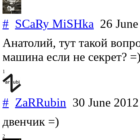
#
SCaRy MiSHka
26 June
Анатолий, тут такой вопрос
машина если не секрет? =
1
#
ZaRRubin
30 June 201
двенчик =)
2