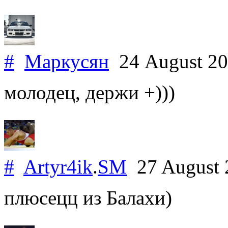
#
Маркусян
24 August 2
молодец, держи +)))
#
Artyr4ik
.
SM
27 August
плюсецц из Балахи)