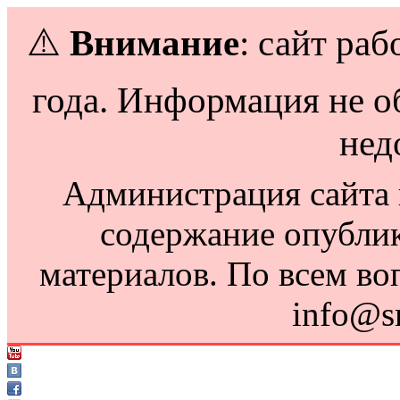
⚠️
Внимание
: сайт раб
года. Информация не о
нед
Администрация сайта н
содержание опубли
материалов. По всем во
info@s